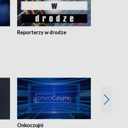
Reporterzy w drodze
Onkoczujni
Recepta na 