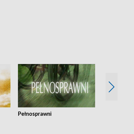
Pełnosprawni
Bezpieczny 