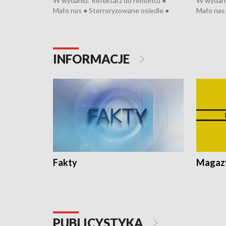
W wydaniu: Refektarz do remontu ●
W wydani
Mało nas ● Sterroryzowane osiedle ●
Mało nas 
Fatalny remont ● Kosztowna ptasia grypa
Sterrory
● Nowa Ruska ● Pociągiem na lotnisko ●
ptasia gr
Koniec upałów ● Kraksa na Tour de
Nowa Rus
Pologne
Koniec u
INFORMACJE
Fakty
Magazy
PUBLICYSTYKA