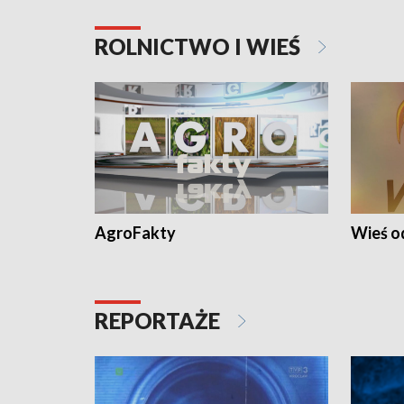
ROLNICTWO I WIEŚ
AgroFakty
Wieś 
REPORTAŻE