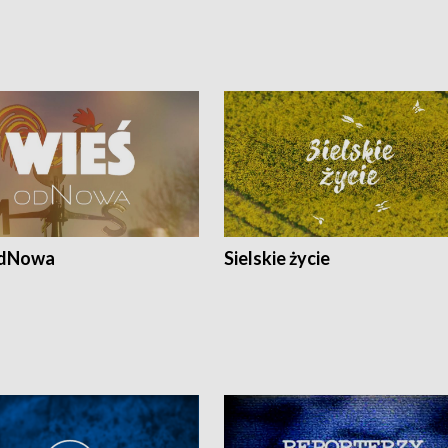
odNowa
Sielskie życie