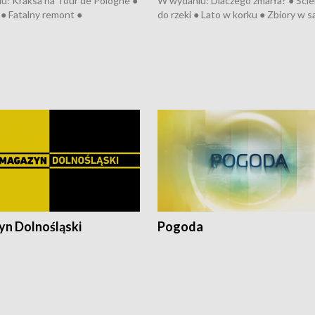
u: Kraksa na Tour de Pologne ●
W wydaniu: Dlaczego zmarła? ● Ściek
● Fatalny remont ●
do rzeki ● Lato w korku ● Zbiory w 
zowane osiedle ● Kosztowna
● Senior za kółkiem ● Złoto dla...
ypa ● Pociągiem na lotnisko ●
cierpiwych ● Mrożonki dla zwierząt
ka ● Refektarz do remontu ●
pałów
n Dolnośląski
Pogoda