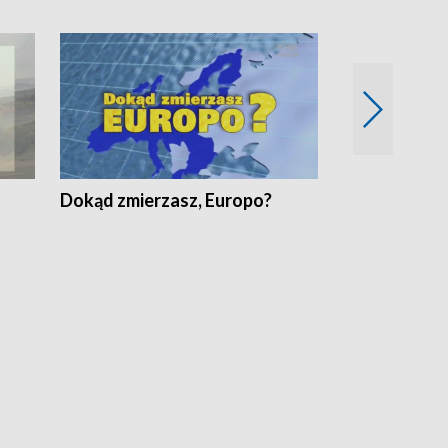
Dokąd zmierzasz, Europo?
Fakty Komen