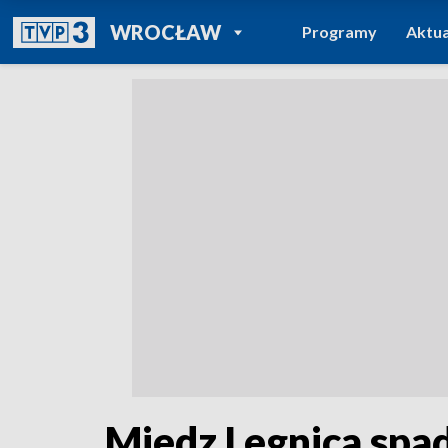
POWRÓT DO
WROCŁAW
Programy
Aktua
TVP REGIONY
Miedz Legnica spa