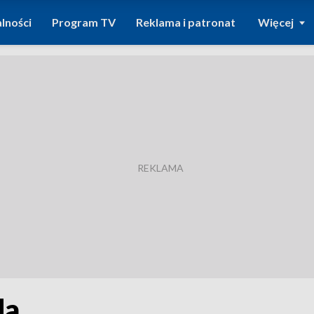
lności
Program TV
Reklama i patronat
Więcej
da