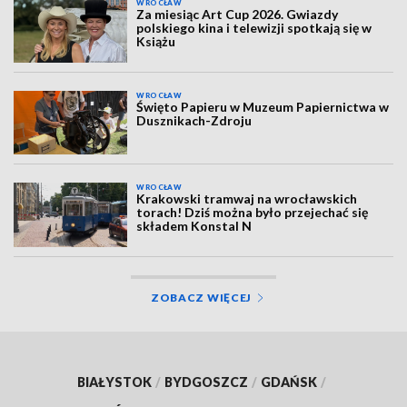
WROCŁAW
Za miesiąc Art Cup 2026. Gwiazdy
polskiego kina i telewizji spotkają się w
Książu
WROCŁAW
Święto Papieru w Muzeum Papiernictwa w
Dusznikach-Zdroju
WROCŁAW
Krakowski tramwaj na wrocławskich
torach! Dziś można było przejechać się
składem Konstal N
ZOBACZ WIĘCEJ
BIAŁYSTOK
/
BYDGOSZCZ
/
GDAŃSK
/