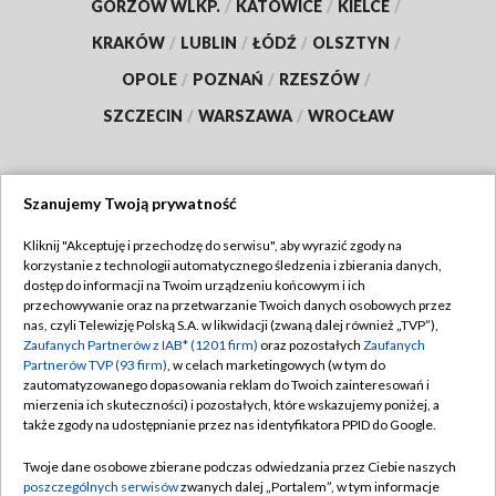
GORZÓW WLKP.
/
KATOWICE
/
KIELCE
/
KRAKÓW
/
LUBLIN
/
ŁÓDŹ
/
OLSZTYN
/
OPOLE
/
POZNAŃ
/
RZESZÓW
/
SZCZECIN
/
WARSZAWA
/
WROCŁAW
Szanujemy Twoją prywatność
Dołącz do nas:
Kliknij "Akceptuję i przechodzę do serwisu", aby wyrazić zgody na
korzystanie z technologii automatycznego śledzenia i zbierania danych,
TVP
dostęp do informacji na Twoim urządzeniu końcowym i ich
Abonament TVP
przechowywanie oraz na przetwarzanie Twoich danych osobowych przez
Regulamin TVP
nas, czyli Telewizję Polską S.A. w likwidacji (zwaną dalej również „TVP”),
Emisja w TVP
Polityka prywatności
Zaufanych Partnerów z IAB* (1201 firm)
oraz pozostałych
Zaufanych
Partnerów TVP (93 firm)
, w celach marketingowych (w tym do
Centrum informacji TVP
Moje zgody
zautomatyzowanego dopasowania reklam do Twoich zainteresowań i
mierzenia ich skuteczności) i pozostałych, które wskazujemy poniżej, a
Naziemna Telewizja Cyfrowa
Pomoc
także zgody na udostępnianie przez nas identyfikatora PPID do Google.
Sklep TVP
Biuro reklamy
Twoje dane osobowe zbierane podczas odwiedzania przez Ciebie naszych
Rada Programowa
Kontakt
poszczególnych serwisów
zwanych dalej „Portalem”, w tym informacje