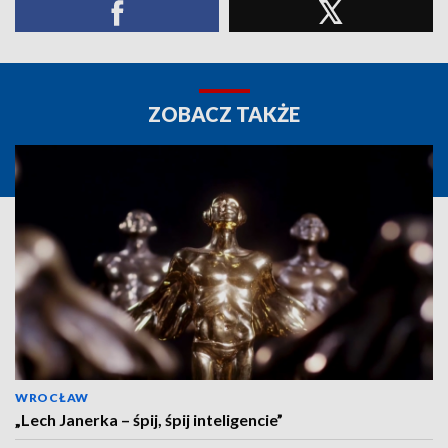
ZOBACZ TAKŻE
WROCŁAW
„Lech Janerka – śpij, śpij inteligencie”