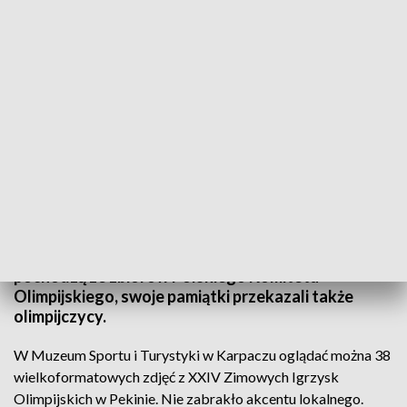
Wyjątkowa wystawa fotografii z ostatnich Zimowych Igrzysk Olimpijskich
W Muzeum Sportu i Turystyki w Karpaczu do
zobaczenia jest wystawa fotografii z ostatnich
Zimowych Igrzysk Olimpijskich. Fotografie
pochodzą ze zbiorów Polskiego Komitetu
Olimpijskiego, swoje pamiątki przekazali także
olimpijczycy.
W Muzeum Sportu i Turystyki w Karpaczu oglądać można 38
wielkoformatowych zdjęć z XXIV Zimowych Igrzysk
Olimpijskich w Pekinie. Nie zabrakło akcentu lokalnego.