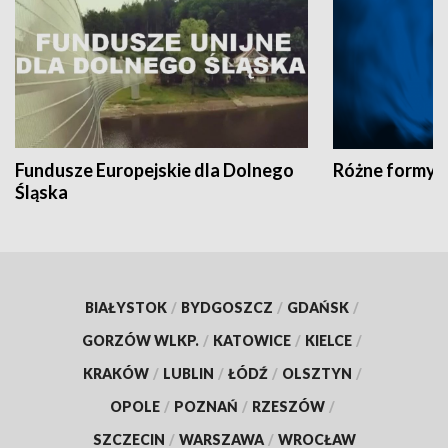
Fundusze Europejskie dla Dolnego
Różne formy t
Śląska
BIAŁYSTOK
/
BYDGOSZCZ
/
GDAŃSK
/
GORZÓW WLKP.
/
KATOWICE
/
KIELCE
/
KRAKÓW
/
LUBLIN
/
ŁÓDŹ
/
OLSZTYN
/
OPOLE
/
POZNAŃ
/
RZESZÓW
/
SZCZECIN
/
WARSZAWA
/
WROCŁAW