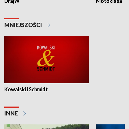
DrajW
Motoklasa
MNIEJSZOŚCI
Kowalski i Schmidt
INNE