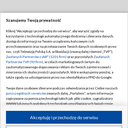
Szanujemy Twoją prywatność
Dołącz do nas:
Kliknij "Akceptuję i przechodzę do serwisu", aby wyrazić zgody na
korzystanie z technologii automatycznego śledzenia i zbierania danych,
TVP
dostęp do informacji na Twoim urządzeniu końcowym i ich
Abonament TVP
przechowywanie oraz na przetwarzanie Twoich danych osobowych przez
Regulamin TVP
nas, czyli Telewizję Polską S.A. w likwidacji (zwaną dalej również „TVP”),
Emisja w TVP
Polityka prywatności
Zaufanych Partnerów z IAB* (1201 firm)
oraz pozostałych
Zaufanych
Partnerów TVP (93 firm)
, w celach marketingowych (w tym do
Centrum informacji TVP
Moje zgody
zautomatyzowanego dopasowania reklam do Twoich zainteresowań i
mierzenia ich skuteczności) i pozostałych, które wskazujemy poniżej, a
Naziemna Telewizja Cyfrowa
Pomoc
także zgody na udostępnianie przez nas identyfikatora PPID do Google.
Sklep TVP
Biuro reklamy
Twoje dane osobowe zbierane podczas odwiedzania przez Ciebie naszych
Rada Programowa
Kontakt
poszczególnych serwisów
zwanych dalej „Portalem”, w tym informacje
zapisywane za pomocą technologii takich jak: pliki cookie, sygnalizatory
System NOS
WWW lub innych podobnych technologii umożliwiających świadczenie
dopasowanych i bezpiecznych usług, personalizację treści oraz reklam,
Informacje o nadawcy
Kanały
udostępnianie funkcji mediów społecznościowych oraz analizowanie
Akceptuję i przechodzę do serwisu
ruchu w Internecie.
Program dla prasy
©2026 Telewizja Polska S.A. w likwidacji