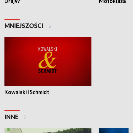
DrajW
Motoklasa
MNIEJSZOŚCI
Kowalski i Schmidt
INNE