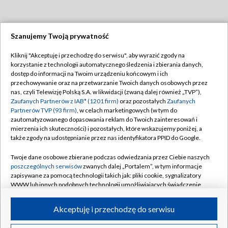
Szanujemy Twoją prywatność
Dołącz do nas:
Kliknij "Akceptuję i przechodzę do serwisu", aby wyrazić zgody na
korzystanie z technologii automatycznego śledzenia i zbierania danych,
TVP
dostęp do informacji na Twoim urządzeniu końcowym i ich
Abonament TVP
przechowywanie oraz na przetwarzanie Twoich danych osobowych przez
Regulamin TVP
nas, czyli Telewizję Polską S.A. w likwidacji (zwaną dalej również „TVP”),
Emisja w TVP
Polityka prywatności
Zaufanych Partnerów z IAB* (1201 firm)
oraz pozostałych
Zaufanych
Partnerów TVP (93 firm)
, w celach marketingowych (w tym do
Centrum informacji TVP
Moje zgody
zautomatyzowanego dopasowania reklam do Twoich zainteresowań i
mierzenia ich skuteczności) i pozostałych, które wskazujemy poniżej, a
Naziemna Telewizja Cyfrowa
Pomoc
także zgody na udostępnianie przez nas identyfikatora PPID do Google.
Sklep TVP
Biuro reklamy
Twoje dane osobowe zbierane podczas odwiedzania przez Ciebie naszych
Rada Programowa
Kontakt
poszczególnych serwisów
zwanych dalej „Portalem”, w tym informacje
zapisywane za pomocą technologii takich jak: pliki cookie, sygnalizatory
System NOS
WWW lub innych podobnych technologii umożliwiających świadczenie
dopasowanych i bezpiecznych usług, personalizację treści oraz reklam,
Informacje o nadawcy
Kanały
udostępnianie funkcji mediów społecznościowych oraz analizowanie
Akceptuję i przechodzę do serwisu
ruchu w Internecie.
Program dla prasy
©2026 Telewizja Polska S.A. w likwidacji