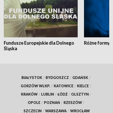
Fundusze Europejskie dla Dolnego
Różne formy t
Śląska
BIAŁYSTOK
/
BYDGOSZCZ
/
GDAŃSK
/
GORZÓW WLKP.
/
KATOWICE
/
KIELCE
/
KRAKÓW
/
LUBLIN
/
ŁÓDŹ
/
OLSZTYN
/
OPOLE
/
POZNAŃ
/
RZESZÓW
/
SZCZECIN
/
WARSZAWA
/
WROCŁAW