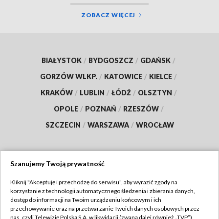
ZOBACZ WIĘCEJ
BIAŁYSTOK
/
BYDGOSZCZ
/
GDAŃSK
/
GORZÓW WLKP.
/
KATOWICE
/
KIELCE
/
KRAKÓW
/
LUBLIN
/
ŁÓDŹ
/
OLSZTYN
/
OPOLE
/
POZNAŃ
/
RZESZÓW
/
SZCZECIN
/
WARSZAWA
/
WROCŁAW
Szanujemy Twoją prywatność
Dołącz do nas:
Kliknij "Akceptuję i przechodzę do serwisu", aby wyrazić zgody na
korzystanie z technologii automatycznego śledzenia i zbierania danych,
TVP
dostęp do informacji na Twoim urządzeniu końcowym i ich
Abonament TVP
przechowywanie oraz na przetwarzanie Twoich danych osobowych przez
Regulamin TVP
nas, czyli Telewizję Polską S.A. w likwidacji (zwaną dalej również „TVP”),