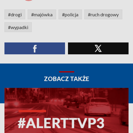
#drogi
#majówka
#policja
#ruch drogowy
#wypadki
ZOBACZ TAKŻE