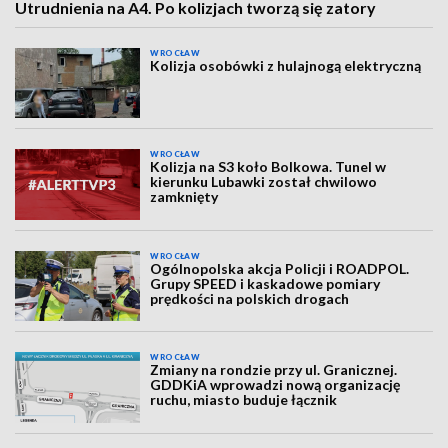
Utrudnienia na A4. Po kolizjach tworzą się zatory
WROCŁAW
Kolizja osobówki z hulajnogą elektryczną
WROCŁAW
Kolizja na S3 koło Bolkowa. Tunel w
kierunku Lubawki został chwilowo
zamknięty
WROCŁAW
Ogólnopolska akcja Policji i ROADPOL.
Grupy SPEED i kaskadowe pomiary
prędkości na polskich drogach
WROCŁAW
Zmiany na rondzie przy ul. Granicznej.
GDDKiA wprowadzi nową organizację
ruchu, miasto buduje łącznik