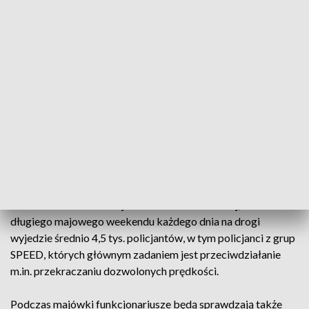
trzy ofiary śmiertelne wśród motocyklistów. – Wedle
wstępnych przyczyn tych zdarzeń sprawcami wypadków byli
kierowcy samochodów osobowych – zaznaczył.
Policjant zaapelował o dostosowanie prędkości do
warunków ruchu i nie wsiadanie za kierownicę po alkoholu.
Zapewnił, że policjantów na drogach na pewno nie zabraknie.
– Są to nie tylko policjanci, których widać, ale także policyjne
grupy SPEED – powiedział. Dodał, że policjanci do kontroli
ruchu wykorzystują także drony. – Zależy nam na tym, żeby te
powroty były jak najbezpieczniejsze – podkreślił.
Komenda Główna Policji informowała wcześniej, że w czasie
długiego majowego weekendu każdego dnia na drogi
wyjedzie średnio 4,5 tys. policjantów, w tym policjanci z grup
SPEED, których głównym zadaniem jest przeciwdziałanie
m.in. przekraczaniu dozwolonych prędkości.
Podczas majówki funkcjonariusze będą sprawdzają także