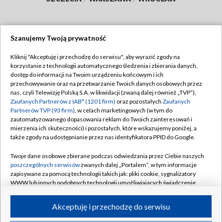
Szanujemy Twoją prywatność
Dołącz do nas:
Kliknij "Akceptuję i przechodzę do serwisu", aby wyrazić zgody na
korzystanie z technologii automatycznego śledzenia i zbierania danych,
TVP
dostęp do informacji na Twoim urządzeniu końcowym i ich
Abonament TVP
przechowywanie oraz na przetwarzanie Twoich danych osobowych przez
Regulamin TVP
nas, czyli Telewizję Polską S.A. w likwidacji (zwaną dalej również „TVP”),
Emisja w TVP
Polityka prywatności
Zaufanych Partnerów z IAB* (1201 firm)
oraz pozostałych
Zaufanych
Partnerów TVP (93 firm)
, w celach marketingowych (w tym do
Centrum informacji TVP
Moje zgody
zautomatyzowanego dopasowania reklam do Twoich zainteresowań i
mierzenia ich skuteczności) i pozostałych, które wskazujemy poniżej, a
Naziemna Telewizja Cyfrowa
Pomoc
także zgody na udostępnianie przez nas identyfikatora PPID do Google.
Sklep TVP
Biuro reklamy
Twoje dane osobowe zbierane podczas odwiedzania przez Ciebie naszych
Rada Programowa
Kontakt
poszczególnych serwisów
zwanych dalej „Portalem”, w tym informacje
zapisywane za pomocą technologii takich jak: pliki cookie, sygnalizatory
System NOS
WWW lub innych podobnych technologii umożliwiających świadczenie
dopasowanych i bezpiecznych usług, personalizację treści oraz reklam,
Informacje o nadawcy
Kanały
udostępnianie funkcji mediów społecznościowych oraz analizowanie
Akceptuję i przechodzę do serwisu
ruchu w Internecie.
Program dla prasy
©2026 Telewizja Polska S.A. w likwidacji