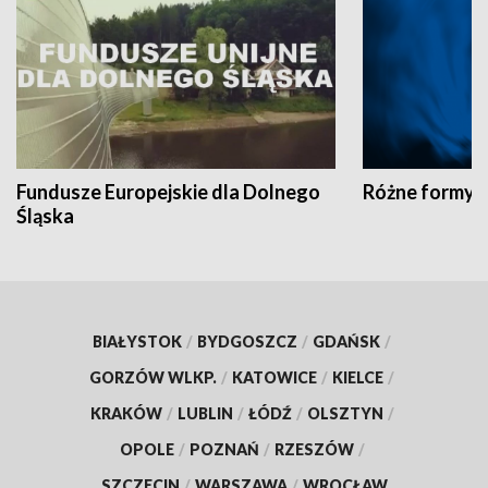
Fundusze Europejskie dla Dolnego
Różne formy t
Śląska
BIAŁYSTOK
/
BYDGOSZCZ
/
GDAŃSK
/
GORZÓW WLKP.
/
KATOWICE
/
KIELCE
/
KRAKÓW
/
LUBLIN
/
ŁÓDŹ
/
OLSZTYN
/
OPOLE
/
POZNAŃ
/
RZESZÓW
/
SZCZECIN
/
WARSZAWA
/
WROCŁAW