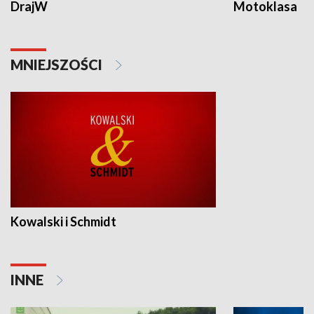
DrajW
Motoklasa
MNIEJSZOŚCI
Kowalski i Schmidt
INNE