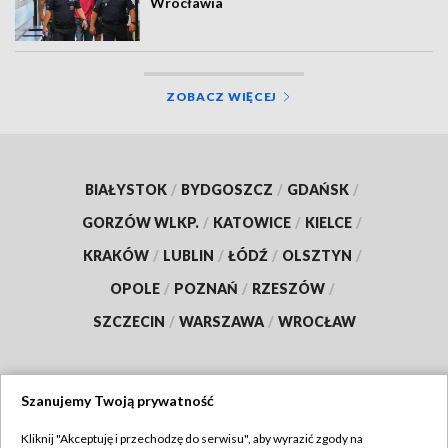
Wrocławia
ZOBACZ WIĘCEJ
BIAŁYSTOK
/
BYDGOSZCZ
/
GDAŃSK
/
GORZÓW WLKP.
/
KATOWICE
/
KIELCE
/
KRAKÓW
/
LUBLIN
/
ŁÓDŹ
/
OLSZTYN
/
OPOLE
/
POZNAŃ
/
RZESZÓW
/
SZCZECIN
/
WARSZAWA
/
WROCŁAW
Szanujemy Twoją prywatność
Dołącz do nas:
Kliknij "Akceptuję i przechodzę do serwisu", aby wyrazić zgody na