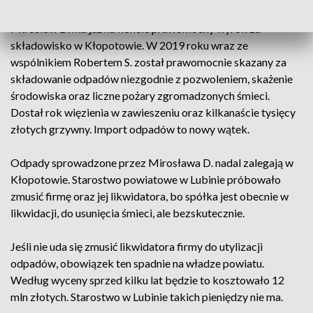
Mirosław D. ma już na koncie prawomocny wyrok za
składowisko w Kłopotowie. W 2019 roku wraz ze
wspólnikiem Robertem S. został prawomocnie skazany za
składowanie odpadów niezgodnie z pozwoleniem, skażenie
środowiska oraz liczne pożary zgromadzonych śmieci.
Dostał rok więzienia w zawieszeniu oraz kilkanaście tysięcy
złotych grzywny. Import odpadów to nowy wątek.
Odpady sprowadzone przez Mirosława D. nadal zalegają w
Kłopotowie. Starostwo powiatowe w Lubinie próbowało
zmusić firmę oraz jej likwidatora, bo spółka jest obecnie w
likwidacji, do usunięcia śmieci, ale bezskutecznie.
Jeśli nie uda się zmusić likwidatora firmy do utylizacji
odpadów, obowiązek ten spadnie na władze powiatu.
Według wyceny sprzed kilku lat będzie to kosztowało 12
mln złotych. Starostwo w Lubinie takich pieniędzy nie ma.