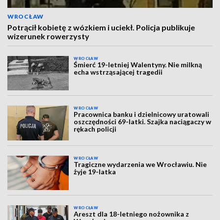
WROCŁAW
Potrącił kobietę z wózkiem i uciekł. Policja publikuje
wizerunek rowerzysty
WROCŁAW
Śmierć 19-letniej Walentyny. Nie milkną
echa wstrząsającej tragedii
WROCŁAW
Pracownica banku i dzielnicowy uratowali
oszczędności 69-latki. Szajka naciągaczy w
rękach policji
WROCŁAW
Tragiczne wydarzenia we Wrocławiu. Nie
żyje 19-latka
WROCŁAW
Areszt dla 18-letniego nożownika z