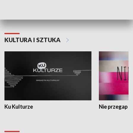
Dlaczego krowa...
Energia Przysz
KULTURA I SZTUKA
Ku Kulturze
Nie przegap