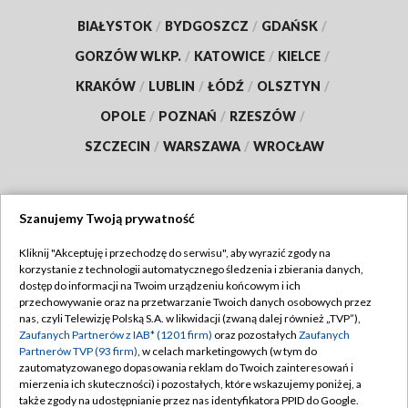
BIAŁYSTOK
/
BYDGOSZCZ
/
GDAŃSK
/
GORZÓW WLKP.
/
KATOWICE
/
KIELCE
/
KRAKÓW
/
LUBLIN
/
ŁÓDŹ
/
OLSZTYN
/
OPOLE
/
POZNAŃ
/
RZESZÓW
/
SZCZECIN
/
WARSZAWA
/
WROCŁAW
Szanujemy Twoją prywatność
Dołącz do nas:
Kliknij "Akceptuję i przechodzę do serwisu", aby wyrazić zgody na
korzystanie z technologii automatycznego śledzenia i zbierania danych,
TVP
dostęp do informacji na Twoim urządzeniu końcowym i ich
Abonament TVP
przechowywanie oraz na przetwarzanie Twoich danych osobowych przez
Regulamin TVP
nas, czyli Telewizję Polską S.A. w likwidacji (zwaną dalej również „TVP”),
Emisja w TVP
Polityka prywatności
Zaufanych Partnerów z IAB* (1201 firm)
oraz pozostałych
Zaufanych
Partnerów TVP (93 firm)
, w celach marketingowych (w tym do
Centrum informacji TVP
Moje zgody
zautomatyzowanego dopasowania reklam do Twoich zainteresowań i
mierzenia ich skuteczności) i pozostałych, które wskazujemy poniżej, a
Naziemna Telewizja Cyfrowa
Pomoc
także zgody na udostępnianie przez nas identyfikatora PPID do Google.