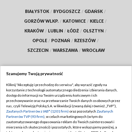
BIAŁYSTOK
/
BYDGOSZCZ
/
GDAŃSK
/
GORZÓW WLKP.
/
KATOWICE
/
KIELCE
/
KRAKÓW
/
LUBLIN
/
ŁÓDŹ
/
OLSZTYN
/
OPOLE
/
POZNAŃ
/
RZESZÓW
/
SZCZECIN
/
WARSZAWA
/
WROCŁAW
Szanujemy Twoją prywatność
Dołącz do nas:
Kliknij "Akceptuję i przechodzę do serwisu", aby wyrazić zgody na
korzystanie z technologii automatycznego śledzenia i zbierania danych,
TVP
dostęp do informacji na Twoim urządzeniu końcowym i ich
Abonament TVP
przechowywanie oraz na przetwarzanie Twoich danych osobowych przez
Regulamin TVP
nas, czyli Telewizję Polską S.A. w likwidacji (zwaną dalej również „TVP”),
Emisja w TVP
Polityka prywatności
Zaufanych Partnerów z IAB* (1201 firm)
oraz pozostałych
Zaufanych
Partnerów TVP (93 firm)
, w celach marketingowych (w tym do
Centrum informacji TVP
Moje zgody
zautomatyzowanego dopasowania reklam do Twoich zainteresowań i
mierzenia ich skuteczności) i pozostałych, które wskazujemy poniżej, a
Naziemna Telewizja Cyfrowa
Pomoc