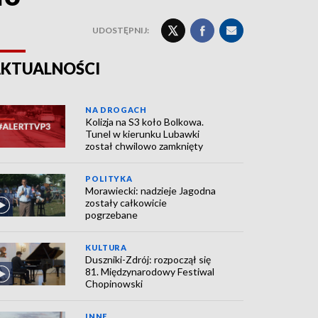
UDOSTĘPNIJ:
KTUALNOŚCI
NA DROGACH
Kolizja na S3 koło Bolkowa.
Tunel w kierunku Lubawki
został chwilowo zamknięty
POLITYKA
Morawiecki: nadzieje Jagodna
zostały całkowicie
pogrzebane
KULTURA
Duszniki-Zdrój: rozpoczął się
81. Międzynarodowy Festiwal
Chopinowski
INNE