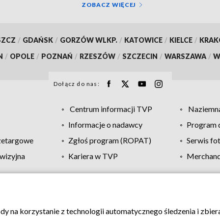
ZOBACZ WIĘCEJ
SZCZ
/
GDAŃSK
/
GORZÓW WLKP.
/
KATOWICE
/
KIELCE
/
KRA
N
/
OPOLE
/
POZNAŃ
/
RZESZÓW
/
SZCZECIN
/
WARSZAWA
/
W
Dołącz do nas:
Centrum informacji TVP
Naziemna
Informacje o nadawcy
Program d
zetargowe
Zgłoś program (ROPAT)
Serwis fo
wizyjna
Kariera w TVP
Merchandi
Polityka prywatności
Moje zgody
Pomoc
Biuro re
ody na korzystanie z technologii automatycznego śledzenia i zbie