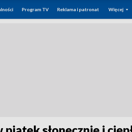
lności
Program TV
Reklama i patronat
Więcej
piątek słonecznie i ciep