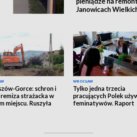
pieniądze na remont
Janowicach Wielkich
AW
WROCŁAW
zów-Gorce: schron i
Tylko jedna trzecia
remiza strażacka w
pracujących Polek uży
m miejscu. Ruszyła
feminatywów. Raport
wa
Uniwersytetu SWPS