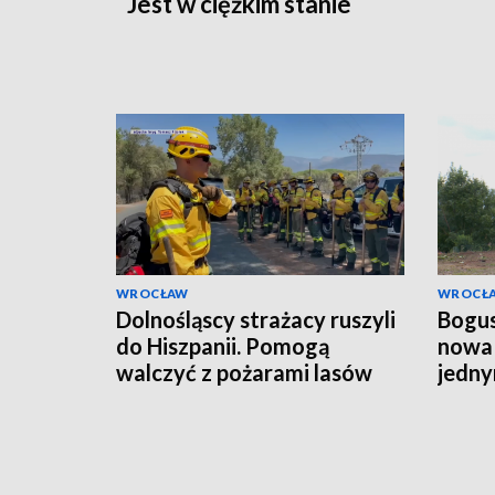
Jest w ciężkim stanie
WROCŁAW
WROCŁ
Dolnośląscy strażacy ruszyli
Bogus
do Hiszpanii. Pomogą
nowa 
walczyć z pożarami lasów
jedny
budo