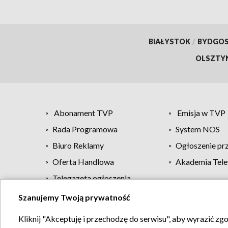
BIAŁYSTOK
/
BYDGO
OLSZTY
Abonament TVP
Emisja w TVP
Rada Programowa
System NOS
Biuro Reklamy
Ogłoszenie pr
Oferta Handlowa
Akademia Tele
Telegazeta ogłoszenia
Szanujemy Twoją prywatność
Regulamin TVP
Kliknij "Akceptuję i przechodzę do serwisu", aby wyrazić zg