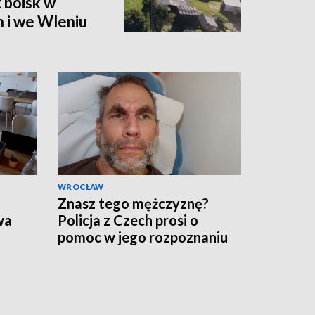
 boisk w
 i we Wleniu
WROCŁAW
Znasz tego mężczyznę?
wa
Policja z Czech prosi o
pomoc w jego rozpoznaniu