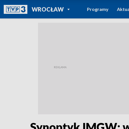
POWRÓT DO
WROCŁAW
Programy
Aktua
TVP REGIONY
Synoptyk IMGW: w 