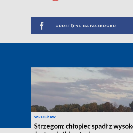
UDOSTĘPNIJ NA FACEBOOKU
WROCŁAW
Strzegom: chłopiec spadł z wysok