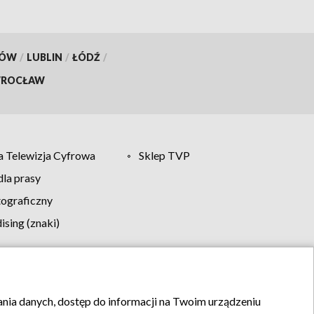
KÓW
/
LUBLIN
/
ŁÓDŹ
/
ROCŁAW
 Telewizja Cyfrowa
Sklep TVP
la prasy
tograficzny
sing (znaki)
klamy
Kontakt
rania danych, dostęp do informacji na Twoim urządzeniu