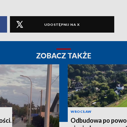
UDOSTĘPNIJ NA X
ZOBACZ TAKŻE
WROCŁAW
ości.
Odbudowa po powod