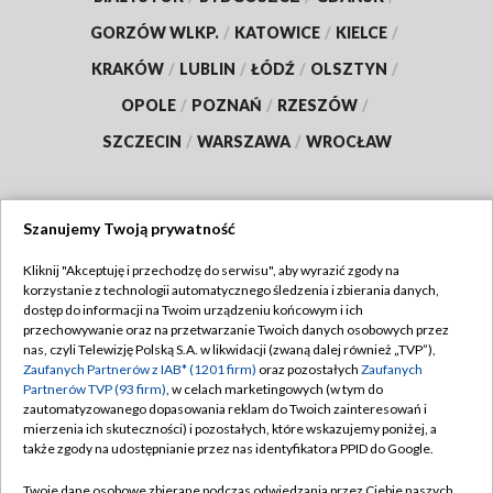
GORZÓW WLKP.
/
KATOWICE
/
KIELCE
/
KRAKÓW
/
LUBLIN
/
ŁÓDŹ
/
OLSZTYN
/
OPOLE
/
POZNAŃ
/
RZESZÓW
/
SZCZECIN
/
WARSZAWA
/
WROCŁAW
Szanujemy Twoją prywatność
Dołącz do nas:
Kliknij "Akceptuję i przechodzę do serwisu", aby wyrazić zgody na
korzystanie z technologii automatycznego śledzenia i zbierania danych,
TVP
dostęp do informacji na Twoim urządzeniu końcowym i ich
Abonament TVP
przechowywanie oraz na przetwarzanie Twoich danych osobowych przez
Regulamin TVP
nas, czyli Telewizję Polską S.A. w likwidacji (zwaną dalej również „TVP”),
Emisja w TVP
Polityka prywatności
Zaufanych Partnerów z IAB* (1201 firm)
oraz pozostałych
Zaufanych
Partnerów TVP (93 firm)
, w celach marketingowych (w tym do
Centrum informacji TVP
Moje zgody
zautomatyzowanego dopasowania reklam do Twoich zainteresowań i
mierzenia ich skuteczności) i pozostałych, które wskazujemy poniżej, a
Naziemna Telewizja Cyfrowa
Pomoc
także zgody na udostępnianie przez nas identyfikatora PPID do Google.
Sklep TVP
Biuro reklamy
Twoje dane osobowe zbierane podczas odwiedzania przez Ciebie naszych