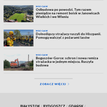
WROCŁAW
Odbudowa po powodzi. Tym razem
pieniądze na remont boisk w Janowicach
Wielkich i we Wleniu
WROCŁAW
Dolnośląscy strażacy ruszyli do Hiszpanii.
Pomogą walczyć z pożarami lasów
WROCŁAW
Boguszów-Gorce: schron i nowa remiza
strażacka w jednym miejscu. Ruszyła
budowa
ZOBACZ WIĘCEJ
BIAŁYSTOK
/
BYDGOSZCZ
/
GDAŃSK
/