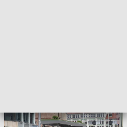
POWRÓT DO
WROCŁAW
TVP REGIONY
Eko-wiata z roślinnym dywanem na
dachu
2023-04-18
Magdalena Tkacz; bko