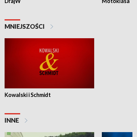
DrajW
Motoklasa
MNIEJSZOŚCI
Kowalski i Schmidt
INNE