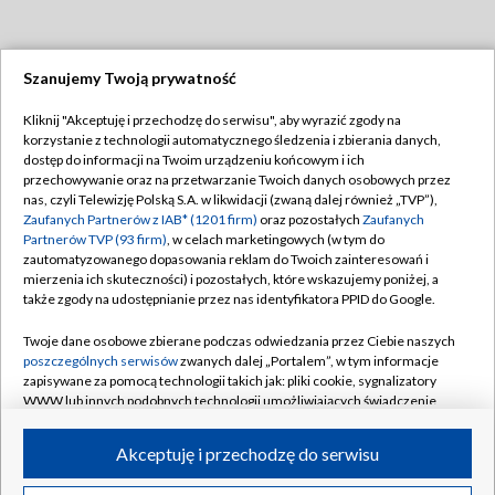
Szanujemy Twoją prywatność
Dołącz do nas:
Kliknij "Akceptuję i przechodzę do serwisu", aby wyrazić zgody na
korzystanie z technologii automatycznego śledzenia i zbierania danych,
TVP
dostęp do informacji na Twoim urządzeniu końcowym i ich
Abonament TVP
przechowywanie oraz na przetwarzanie Twoich danych osobowych przez
Regulamin TVP
nas, czyli Telewizję Polską S.A. w likwidacji (zwaną dalej również „TVP”),
Emisja w TVP
Polityka prywatności
Zaufanych Partnerów z IAB* (1201 firm)
oraz pozostałych
Zaufanych
Partnerów TVP (93 firm)
, w celach marketingowych (w tym do
Centrum informacji TVP
Moje zgody
zautomatyzowanego dopasowania reklam do Twoich zainteresowań i
mierzenia ich skuteczności) i pozostałych, które wskazujemy poniżej, a
Naziemna Telewizja Cyfrowa
Pomoc
także zgody na udostępnianie przez nas identyfikatora PPID do Google.
Sklep TVP
Biuro reklamy
Twoje dane osobowe zbierane podczas odwiedzania przez Ciebie naszych
Rada Programowa
Kontakt
poszczególnych serwisów
zwanych dalej „Portalem”, w tym informacje
zapisywane za pomocą technologii takich jak: pliki cookie, sygnalizatory
System NOS
WWW lub innych podobnych technologii umożliwiających świadczenie
dopasowanych i bezpiecznych usług, personalizację treści oraz reklam,
Informacje o nadawcy
Kanały
udostępnianie funkcji mediów społecznościowych oraz analizowanie
Akceptuję i przechodzę do serwisu
ruchu w Internecie.
Program dla prasy
©2026 Telewizja Polska S.A. w likwidacji