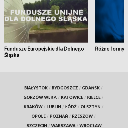
Fundusze Europejskie dla Dolnego
Różne formy t
Śląska
BIAŁYSTOK
/
BYDGOSZCZ
/
GDAŃSK
/
GORZÓW WLKP.
/
KATOWICE
/
KIELCE
/
KRAKÓW
/
LUBLIN
/
ŁÓDŹ
/
OLSZTYN
/
OPOLE
/
POZNAŃ
/
RZESZÓW
/
SZCZECIN
/
WARSZAWA
/
WROCŁAW