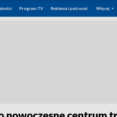
lności
Program TV
Reklama i patronat
Więcej
o nowoczesne centrum tr