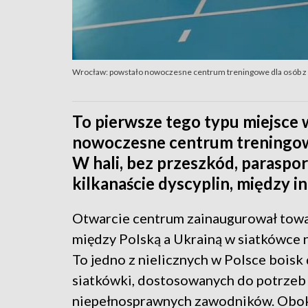
Wrocław: powstało nowoczesne centrum treningowe dla osób z
To pierwsze tego typu miejsce
nowoczesne centrum treningowe
W hali, bez przeszkód, paraspo
kilkanaście dyscyplin, między i
Otwarcie centrum zainaugurował tow
między Polską a Ukrainą w siatkówce 
To jedno z nielicznych w Polsce boisk
siatkówki, dostosowanych do potrzeb
niepełnosprawnych zawodników. Obok