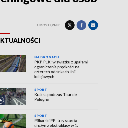
UDOSTĘPNIJ:
KTUALNOŚCI
NA DROGACH
PKP PLK: w związku z upałami
ograniczenia prędkości na
czterech odcinkach linii
kolejowych
SPORT
Kraksa podczas Tour de
Pologne
SPORT
Piłkarski PP: trzy starcia
drużyn z ekstraklasy w 1.