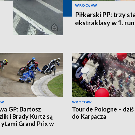
WROCŁAW
Piłkarski PP: trzy st
ekstraklasy w 1. ru
AW
WROCŁAW
wa GP: Bartosz
Tour de Pologne – dziś
lik i Brady Kurtz są
do Karpacza
ytami Grand Prix w
e