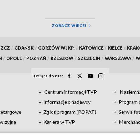
ZOBACZ WIĘCEJ
SZCZ
/
GDAŃSK
/
GORZÓW WLKP.
/
KATOWICE
/
KIELCE
/
KRA
N
/
OPOLE
/
POZNAŃ
/
RZESZÓW
/
SZCZECIN
/
WARSZAWA
/
W
Dołącz do nas:
Centrum informacji TVP
Naziemna
Informacje o nadawcy
Program d
zetargowe
Zgłoś program (ROPAT)
Serwis fo
wizyjna
Kariera w TVP
Merchandi