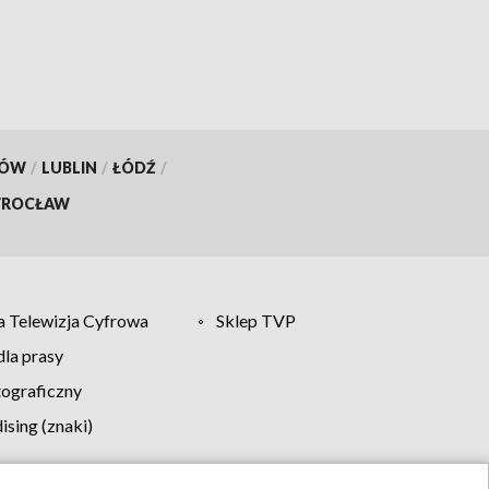
KÓW
/
LUBLIN
/
ŁÓDŹ
/
ROCŁAW
 Telewizja Cyfrowa
Sklep TVP
la prasy
tograficzny
sing (znaki)