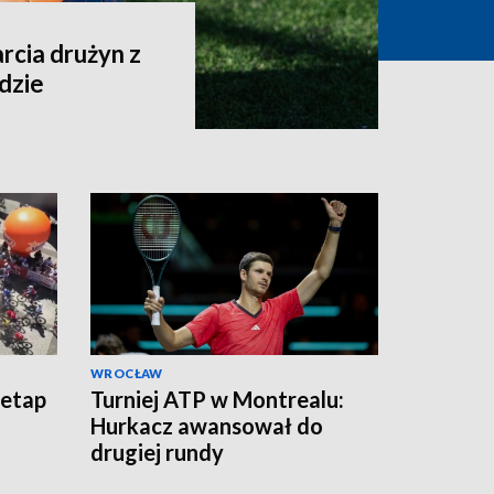
arcia drużyn z
ndzie
WROCŁAW
 etap
Turniej ATP w Montrealu:
Hurkacz awansował do
drugiej rundy