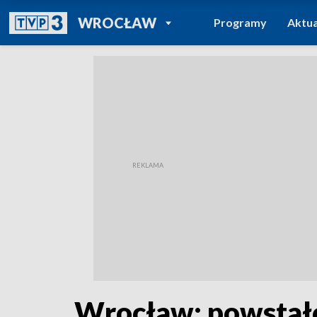
POWRÓT DO
WROCŁAW
Programy
Aktua
TVP REGIONY
Wrocław: powstał