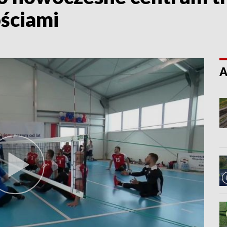
ściami
A