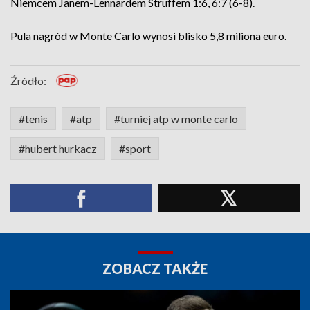
Niemcem Janem-Lennardem Struffem 1:6, 6:7 (6-8).
Pula nagród w Monte Carlo wynosi blisko 5,8 miliona euro.
Źródło:
#tenis
#atp
#turniej atp w monte carlo
#hubert hurkacz
#sport
ZOBACZ TAKŻE