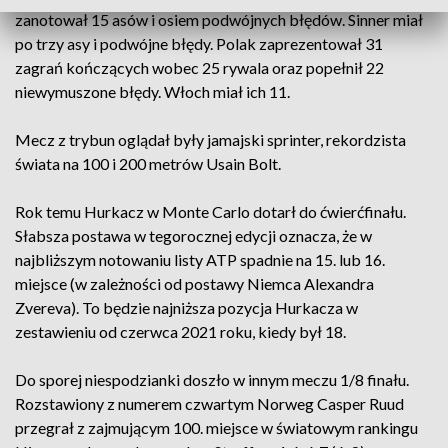
zanotował 15 asów i osiem podwójnych błędów. Sinner miał
po trzy asy i podwójne błędy. Polak zaprezentował 31
zagrań kończących wobec 25 rywala oraz popełnił 22
niewymuszone błędy. Włoch miał ich 11.
Mecz z trybun oglądał były jamajski sprinter, rekordzista
świata na 100 i 200 metrów Usain Bolt.
Rok temu Hurkacz w Monte Carlo dotarł do ćwierćfinału.
Słabsza postawa w tegorocznej edycji oznacza, że w
najbliższym notowaniu listy ATP spadnie na 15. lub 16.
miejsce (w zależności od postawy Niemca Alexandra
Zvereva). To będzie najniższa pozycja Hurkacza w
zestawieniu od czerwca 2021 roku, kiedy był 18.
Do sporej niespodzianki doszło w innym meczu 1/8 finału.
Rozstawiony z numerem czwartym Norweg Casper Ruud
przegrał z zajmującym 100. miejsce w światowym rankingu