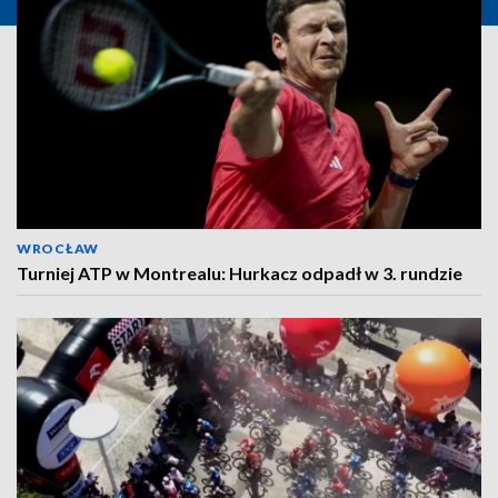
WROCŁAW
Turniej ATP w Montrealu: Hurkacz odpadł w 3. rundzie