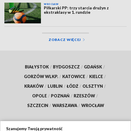
WROCŁAW
Piłkarski PP: trzy starcia drużyn z
ekstraklasy w 1. rundzie
ZOBACZ WIĘCEJ
BIAŁYSTOK
/
BYDGOSZCZ
/
GDAŃSK
/
GORZÓW WLKP.
/
KATOWICE
/
KIELCE
/
KRAKÓW
/
LUBLIN
/
ŁÓDŹ
/
OLSZTYN
/
OPOLE
/
POZNAŃ
/
RZESZÓW
/
SZCZECIN
/
WARSZAWA
/
WROCŁAW
Szanujemy Twoją prywatność