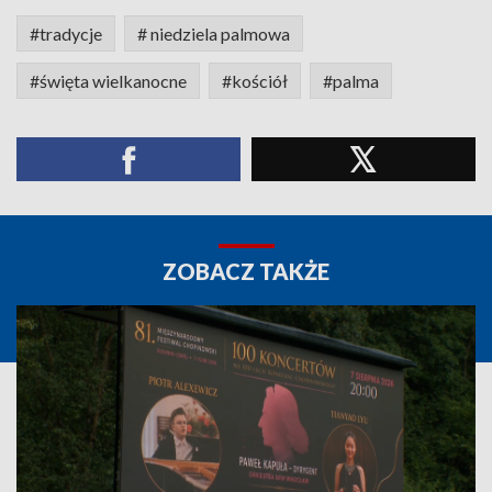
#tradycje
# niedziela palmowa
#święta wielkanocne
#kościół
#palma
ZOBACZ TAKŻE