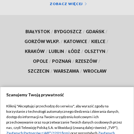
ZOBACZ WIĘCEJ
BIAŁYSTOK
/
BYDGOSZCZ
/
GDAŃSK
/
GORZÓW WLKP.
/
KATOWICE
/
KIELCE
/
KRAKÓW
/
LUBLIN
/
ŁÓDŹ
/
OLSZTYN
/
OPOLE
/
POZNAŃ
/
RZESZÓW
/
SZCZECIN
/
WARSZAWA
/
WROCŁAW
Szanujemy Twoją prywatność
Dołącz do nas:
Kliknij "Akceptuję i przechodzę do serwisu", aby wyrazić zgody na
korzystanie z technologii automatycznego śledzenia i zbierania danych,
TVP
dostęp do informacji na Twoim urządzeniu końcowym i ich
Abonament TVP
przechowywanie oraz na przetwarzanie Twoich danych osobowych przez
Regulamin TVP
nas, czyli Telewizję Polską S.A. w likwidacji (zwaną dalej również „TVP”),
Emisja w TVP
Polityka prywatności
Zaufanych Partnerów z IAB* (1201 firm)
oraz pozostałych
Zaufanych