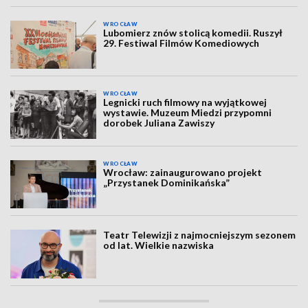
WROCŁAW
Lubomierz znów stolicą komedii. Ruszył
29. Festiwal Filmów Komediowych
WROCŁAW
Legnicki ruch filmowy na wyjątkowej
wystawie. Muzeum Miedzi przypomni
dorobek Juliana Zawiszy
WROCŁAW
Wrocław: zainaugurowano projekt
„Przystanek Dominikańska”
Teatr Telewizji z najmocniejszym sezonem
od lat. Wielkie nazwiska