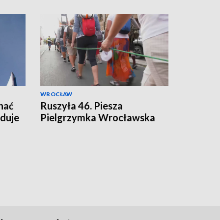
WROCŁAW
hać
Ruszyła 46. Piesza
duje
Pielgrzymka Wrocławska