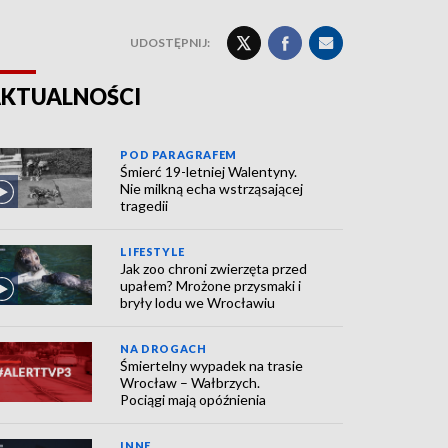
UDOSTĘPNIJ:
KTUALNOŚCI
POD PARAGRAFEM
Śmierć 19-letniej Walentyny.
Nie milkną echa wstrząsającej
tragedii
LIFESTYLE
Jak zoo chroni zwierzęta przed
upałem? Mrożone przysmaki i
bryły lodu we Wrocławiu
NA DROGACH
Śmiertelny wypadek na trasie
Wrocław – Wałbrzych.
Pociągi mają opóźnienia
INNE