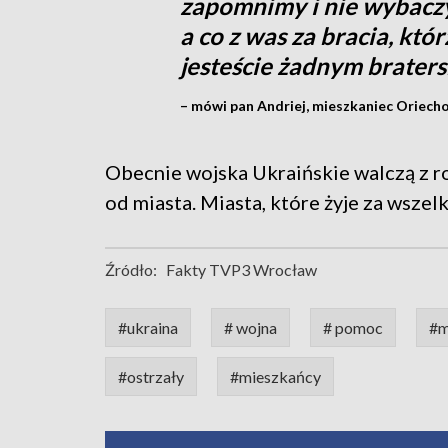
zapomnimy i nie wybaczy
a co z was za bracia, któ
jesteście żadnym brate
– mówi pan Andriej, mieszkaniec Oriech
Obecnie wojska Ukraińskie walczą z 
od miasta. Miasta, które żyje za wszelk
Źródło:
Fakty TVP3 Wrocław
#ukraina
# wojna
# pomoc
#m
#ostrzały
#mieszkańcy