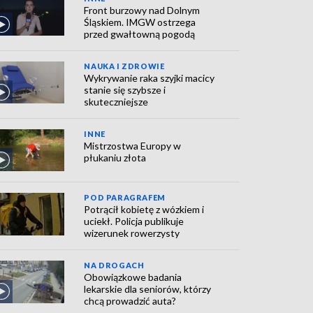
Front burzowy nad Dolnym
Śląskiem. IMGW ostrzega
przed gwałtowną pogodą
NAUKA I ZDROWIE
Wykrywanie raka szyjki macicy
stanie się szybsze i
skuteczniejsze
INNE
Mistrzostwa Europy w
płukaniu złota
POD PARAGRAFEM
Potrącił kobietę z wózkiem i
uciekł. Policja publikuje
wizerunek rowerzysty
NA DROGACH
Obowiązkowe badania
lekarskie dla seniorów, którzy
chcą prowadzić auta?