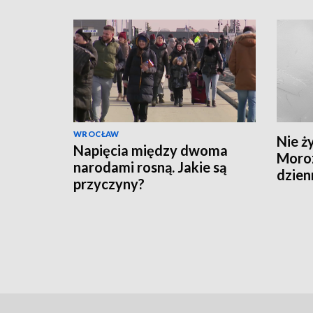
WROCŁAW
Nie ż
Napięcia między dwoma
Moro
narodami rosną. Jakie są
dzien
przyczyny?