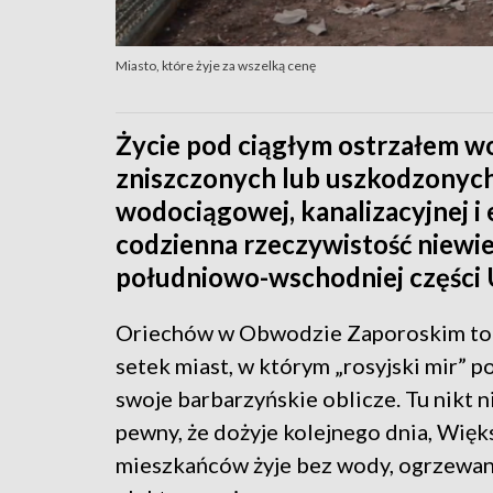
Miasto, które żyje za wszelką cenę
Życie pod ciągłym ostrzałem wo
zniszczonych lub uszkodzonych
wodociągowej, kanalizacyjnej i
codzienna rzeczywistość niewi
południowo-wschodniej części 
Oriechów w Obwodzie Zaporoskim to 
setek miast, w którym „rosyjski mir” p
swoje barbarzyńskie oblicze. Tu nikt 
pewny, że dożyje kolejnego dnia, Więk
mieszkańców żyje bez wody, ogrzewani