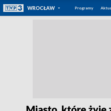
POWRÓT DO
WROCŁAW
Programy
Aktua
TVP REGIONY
Miasto, które żyje