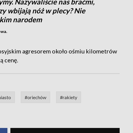
my. Nazywaliście nas braćmi,
rzy wbijają nóż w plecy? Nie
rskim narodem
owa.
rosyjskim agresorem około ośmiu kilometrów
ą cenę.
iasto
#oriechów
#rakiety