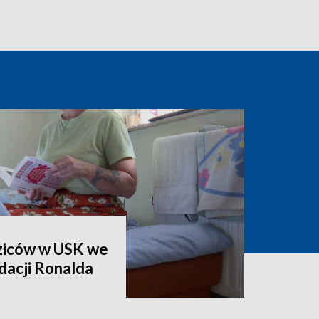
ziców w USK we
dacji Ronalda