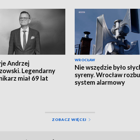
WROCŁAW
yje Andrzej
Nie wszędzie było słyc
zowski. Legendarny
syreny. Wrocław rozbu
nikarz miał 69 lat
system alarmowy
ZOBACZ WIĘCEJ