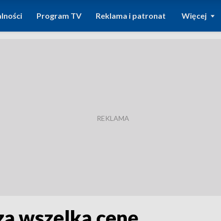
lności
Program TV
Reklama i patronat
Więcej
 za wszelką cenę