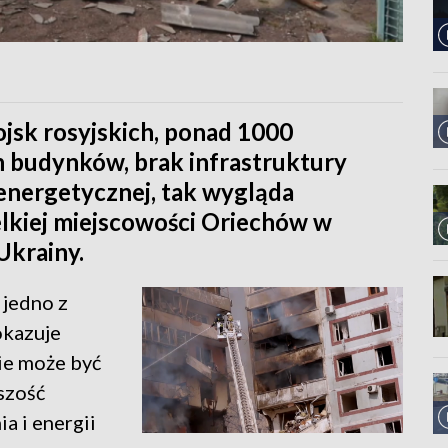
jsk rosyjskich, ponad 1000
 budynków, brak infrastruktury
 energetycznej, tak wygląda
elkiej miejscowości Oriechów w
Ukrainy.
jedno z
okazuje
nie może być
szość
a i energii