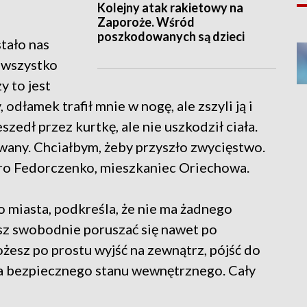
Kolejny atak rakietowy na
Zaporoże. Wśród
poszkodowanych są dzieci
stało nas
m wszystko
y to jest
odłamek trafił mnie w nogę, ale zszyli ją i
szedł przez kurtkę, ale nie uszkodził ciała.
any. Chciałbym, żeby przyszło zwycięstwo.
etro Fedorczenko, mieszkaniec Oriechowa.
 miasta, podkreśla, że nie ma żadnego
sz swobodnie poruszać się nawet po
esz po prostu wyjść na zewnątrz, pójść do
ma bezpiecznego stanu wewnętrznego. Cały