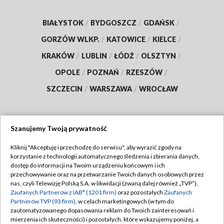
BIAŁYSTOK
/
BYDGOSZCZ
/
GDAŃSK
/
GORZÓW WLKP.
/
KATOWICE
/
KIELCE
/
KRAKÓW
/
LUBLIN
/
ŁÓDŹ
/
OLSZTYN
/
OPOLE
/
POZNAŃ
/
RZESZÓW
/
SZCZECIN
/
WARSZAWA
/
WROCŁAW
Szanujemy Twoją prywatność
Dołącz do nas:
Kliknij "Akceptuję i przechodzę do serwisu", aby wyrazić zgody na
korzystanie z technologii automatycznego śledzenia i zbierania danych,
TVP
dostęp do informacji na Twoim urządzeniu końcowym i ich
Abonament TVP
przechowywanie oraz na przetwarzanie Twoich danych osobowych przez
Regulamin TVP
nas, czyli Telewizję Polską S.A. w likwidacji (zwaną dalej również „TVP”),
Emisja w TVP
Polityka prywatności
Zaufanych Partnerów z IAB* (1201 firm)
oraz pozostałych
Zaufanych
Partnerów TVP (93 firm)
, w celach marketingowych (w tym do
Centrum informacji TVP
Moje zgody
zautomatyzowanego dopasowania reklam do Twoich zainteresowań i
mierzenia ich skuteczności) i pozostałych, które wskazujemy poniżej, a
Naziemna Telewizja Cyfrowa