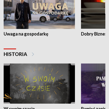
Uwaga na gospodarkę
Dobry Biznes
HISTORIA
W swoim czasie
Pamięć zapisa