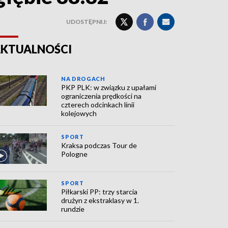
UDOSTĘPNIJ:
KTUALNOŚCI
NA DROGACH
PKP PLK: w związku z upałami
ograniczenia prędkości na
czterech odcinkach linii
kolejowych
SPORT
Kraksa podczas Tour de
Pologne
SPORT
Piłkarski PP: trzy starcia
drużyn z ekstraklasy w 1.
rundzie