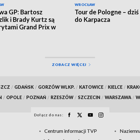
AW
WROCŁAW
wa GP: Bartosz
Tour de Pologne – dziś
lik i Brady Kurtz są
do Karpacza
ytami Grand Prix w
e
ZOBACZ WIĘCEJ
SZCZ
/
GDAŃSK
/
GORZÓW WLKP.
/
KATOWICE
/
KIELCE
/
KRA
N
/
OPOLE
/
POZNAŃ
/
RZESZÓW
/
SZCZECIN
/
WARSZAWA
/
W
Dołącz do nas:
Centrum informacji TVP
Naziemna