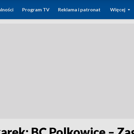
lności
Program TV
Reklama i patronat
Więcej
arek: BC Polkowice – Za