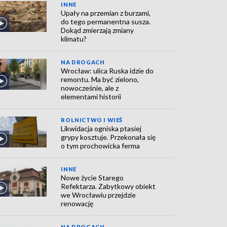
INNE
Upały na przemian z burzami,
do tego permanentna susza.
Dokąd zmierzają zmiany
klimatu?
NA DROGACH
Wrocław: ulica Ruska idzie do
remontu. Ma być zielono,
nowocześnie, ale z
elementami historii
ROLNICTWO I WIEŚ
Likwidacja ogniska ptasiej
grypy kosztuje. Przekonała się
o tym prochowicka ferma
INNE
Nowe życie Starego
Refektarza. Zabytkowy obiekt
we Wrocławiu przejdzie
renowację
NA DROGACH