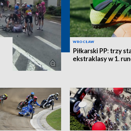
WROCŁAW
Piłkarski PP: trzy st
ekstraklasy w 1. ru