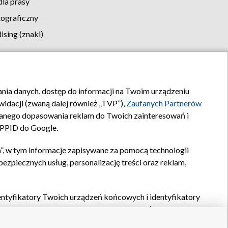
la prasy
tograficzny
sing (znaki)
klamy
Kontakt
rania danych, dostęp do informacji na Twoim urządzeniu
idacji (zwaną dalej również „TVP”),
Zaufanych Partnerów
anego dopasowania reklam do Twoich zainteresowań i
a PPID do Google.
”, w tym informacje zapisywane za pomocą technologii
zpiecznych usług, personalizację treści oraz reklam,
identyfikatory Twoich urządzeń końcowych i identyfikatory
P,
Zaufanych Partnerów z IAB
oraz pozostałych
Zaufanych
 wyboru podstawowych reklam, wyboru spersonalizowanych