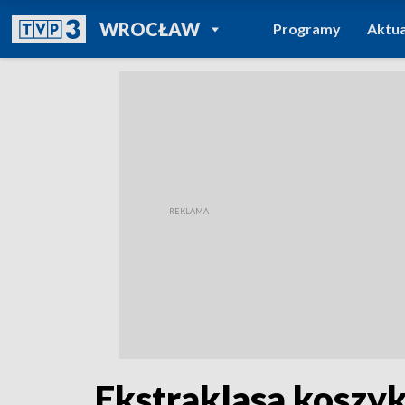
POWRÓT DO
WROCŁAW
Programy
Aktua
TVP REGIONY
Ekstraklasa koszyk