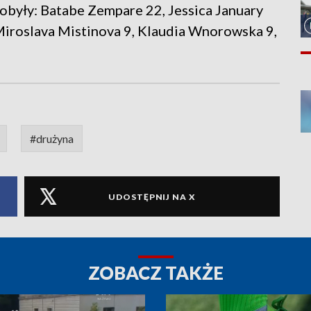
były: Batabe Zempare 22, Jessica January
iroslava Mistinova 9, Klaudia Wnorowska 9,
#drużyna
UDOSTĘPNIJ NA X
ZOBACZ TAKŻE