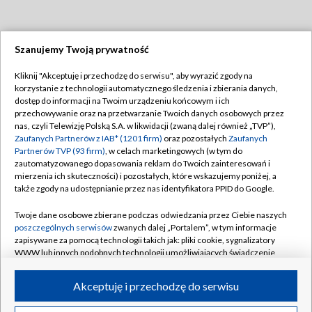
Szanujemy Twoją prywatność
Dołącz do nas:
Kliknij "Akceptuję i przechodzę do serwisu", aby wyrazić zgody na
korzystanie z technologii automatycznego śledzenia i zbierania danych,
TVP
dostęp do informacji na Twoim urządzeniu końcowym i ich
Abonament TVP
przechowywanie oraz na przetwarzanie Twoich danych osobowych przez
Regulamin TVP
nas, czyli Telewizję Polską S.A. w likwidacji (zwaną dalej również „TVP”),
Emisja w TVP
Polityka prywatności
Zaufanych Partnerów z IAB* (1201 firm)
oraz pozostałych
Zaufanych
Partnerów TVP (93 firm)
, w celach marketingowych (w tym do
Centrum informacji TVP
Moje zgody
zautomatyzowanego dopasowania reklam do Twoich zainteresowań i
mierzenia ich skuteczności) i pozostałych, które wskazujemy poniżej, a
Naziemna Telewizja Cyfrowa
Pomoc
także zgody na udostępnianie przez nas identyfikatora PPID do Google.
Sklep TVP
Biuro reklamy
Twoje dane osobowe zbierane podczas odwiedzania przez Ciebie naszych
Rada Programowa
Kontakt
poszczególnych serwisów
zwanych dalej „Portalem”, w tym informacje
zapisywane za pomocą technologii takich jak: pliki cookie, sygnalizatory
System NOS
WWW lub innych podobnych technologii umożliwiających świadczenie
dopasowanych i bezpiecznych usług, personalizację treści oraz reklam,
Informacje o nadawcy
Kanały
udostępnianie funkcji mediów społecznościowych oraz analizowanie
Akceptuję i przechodzę do serwisu
ruchu w Internecie.
Program dla prasy
©2026 Telewizja Polska S.A. w likwidacji