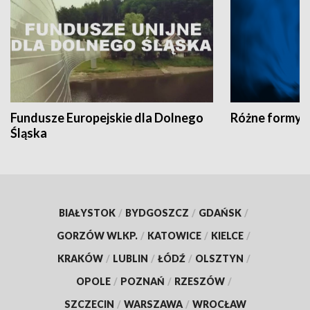
Fundusze Europejskie dla Dolnego
Różne formy t
Śląska
BIAŁYSTOK
/
BYDGOSZCZ
/
GDAŃSK
/
GORZÓW WLKP.
/
KATOWICE
/
KIELCE
/
KRAKÓW
/
LUBLIN
/
ŁÓDŹ
/
OLSZTYN
/
OPOLE
/
POZNAŃ
/
RZESZÓW
/
SZCZECIN
/
WARSZAWA
/
WROCŁAW