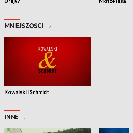
DrajW
Motoklasa
MNIEJSZOŚCI
Kowalski i Schmidt
INNE