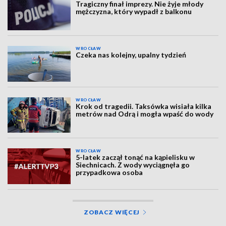
Tragiczny finał imprezy. Nie żyje młody
mężczyzna, który wypadł z balkonu
WROCŁAW
Czeka nas kolejny, upalny tydzień
WROCŁAW
Krok od tragedii. Taksówka wisiała kilka
metrów nad Odrą i mogła wpaść do wody
WROCŁAW
5-latek zaczął tonąć na kąpielisku w
Siechnicach. Z wody wyciągnęła go
przypadkowa osoba
ZOBACZ WIĘCEJ