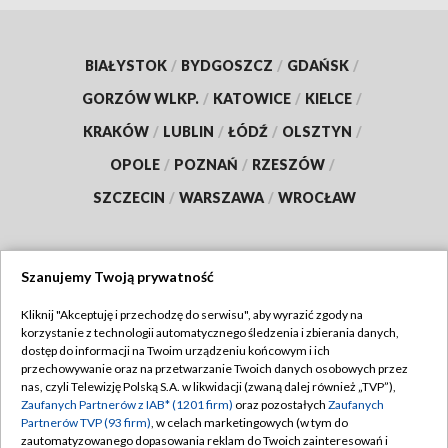
BIAŁYSTOK
/
BYDGOSZCZ
/
GDAŃSK
/
GORZÓW WLKP.
/
KATOWICE
/
KIELCE
/
KRAKÓW
/
LUBLIN
/
ŁÓDŹ
/
OLSZTYN
/
OPOLE
/
POZNAŃ
/
RZESZÓW
/
SZCZECIN
/
WARSZAWA
/
WROCŁAW
Szanujemy Twoją prywatność
Dołącz do nas:
Kliknij "Akceptuję i przechodzę do serwisu", aby wyrazić zgody na
korzystanie z technologii automatycznego śledzenia i zbierania danych,
TVP
dostęp do informacji na Twoim urządzeniu końcowym i ich
Abonament TVP
przechowywanie oraz na przetwarzanie Twoich danych osobowych przez
Regulamin TVP
nas, czyli Telewizję Polską S.A. w likwidacji (zwaną dalej również „TVP”),
Emisja w TVP
Polityka prywatności
Zaufanych Partnerów z IAB* (1201 firm)
oraz pozostałych
Zaufanych
Partnerów TVP (93 firm)
, w celach marketingowych (w tym do
Centrum informacji TVP
Moje zgody
zautomatyzowanego dopasowania reklam do Twoich zainteresowań i