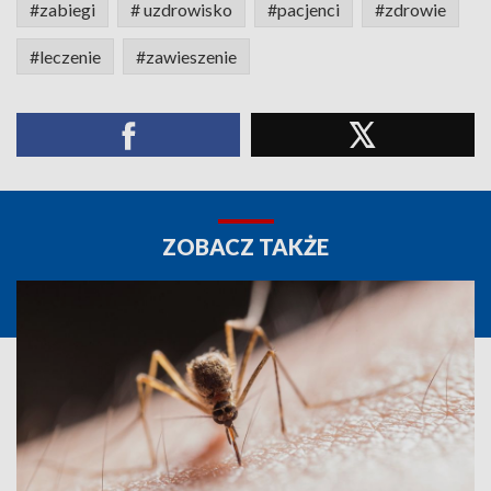
#zabiegi
# uzdrowisko
#pacjenci
#zdrowie
#leczenie
#zawieszenie
ZOBACZ TAKŻE