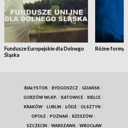
Fundusze Europejskie dla Dolnego
Różne formy t
Śląska
BIAŁYSTOK
/
BYDGOSZCZ
/
GDAŃSK
/
GORZÓW WLKP.
/
KATOWICE
/
KIELCE
/
KRAKÓW
/
LUBLIN
/
ŁÓDŹ
/
OLSZTYN
/
OPOLE
/
POZNAŃ
/
RZESZÓW
/
SZCZECIN
/
WARSZAWA
/
WROCŁAW