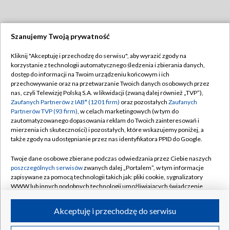
Szanujemy Twoją prywatność
Dołącz do nas:
Kliknij "Akceptuję i przechodzę do serwisu", aby wyrazić zgody na
korzystanie z technologii automatycznego śledzenia i zbierania danych,
TVP
dostęp do informacji na Twoim urządzeniu końcowym i ich
Abonament TVP
przechowywanie oraz na przetwarzanie Twoich danych osobowych przez
Regulamin TVP
nas, czyli Telewizję Polską S.A. w likwidacji (zwaną dalej również „TVP”),
Emisja w TVP
Polityka prywatności
Zaufanych Partnerów z IAB* (1201 firm)
oraz pozostałych
Zaufanych
Partnerów TVP (93 firm)
, w celach marketingowych (w tym do
Centrum informacji TVP
Moje zgody
zautomatyzowanego dopasowania reklam do Twoich zainteresowań i
mierzenia ich skuteczności) i pozostałych, które wskazujemy poniżej, a
Naziemna Telewizja Cyfrowa
Pomoc
także zgody na udostępnianie przez nas identyfikatora PPID do Google.
Sklep TVP
Biuro reklamy
Twoje dane osobowe zbierane podczas odwiedzania przez Ciebie naszych
Rada Programowa
Kontakt
poszczególnych serwisów
zwanych dalej „Portalem”, w tym informacje
zapisywane za pomocą technologii takich jak: pliki cookie, sygnalizatory
System NOS
WWW lub innych podobnych technologii umożliwiających świadczenie
dopasowanych i bezpiecznych usług, personalizację treści oraz reklam,
Informacje o nadawcy
Kanały
udostępnianie funkcji mediów społecznościowych oraz analizowanie
Akceptuję i przechodzę do serwisu
ruchu w Internecie.
Program dla prasy
©2026 Telewizja Polska S.A. w likwidacji