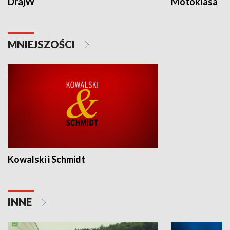
DrajW
Motoklasa
MNIEJSZOŚCI
Kowalski i Schmidt
INNE