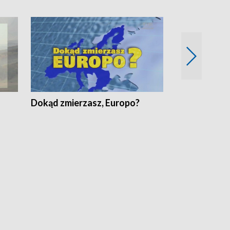
Dokąd zmierzasz, Europo?
Fakty Komen