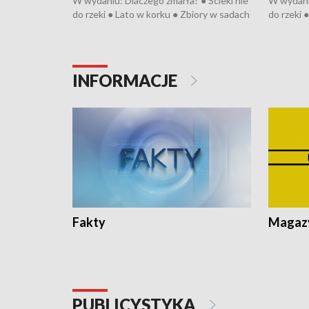
W wydaniu: Dlaczego zmarła? ● Ścieki nie
W wydaniu
do rzeki ● Lato w korku ● Zbiory w sadach
do rzeki 
● Senior za kółkiem ● Złoto dla...
● Senior z
cierpiwych ● Mrożonki dla zwierząt
cierpiwyc
INFORMACJE
Fakty
Magazy
PUBLICYSTYKA