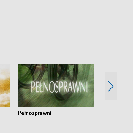
Pełnosprawni
Bezpieczny 