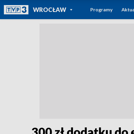
POWRÓT DO
WROCŁAW
Programy
Aktua
TVP REGIONY
300 zł dodatku do 