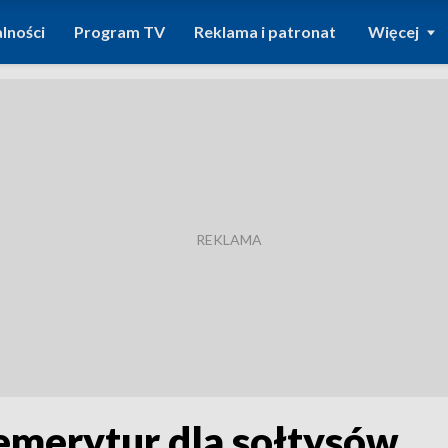
lności
Program TV
Reklama i patronat
Więcej
emerytur dla sołtysów