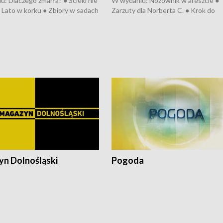
: Dlaczego zmarła? ● Ścieki nie
W wydaniu: Nożownik w areszcie ●
● Lato w korku ● Zbiory w sadach
Zarzuty dla Norberta C. ● Krok do
a kółkiem ● Złoto dla...
obwodnicy ● Miliony na ochronę ●
h ● Mrożonki dla zwierząt
Oddział jak nowy ● Rynek ma być zi
● Inkubator w ognisku ● Rodzic też
pacjent ● Trzeba ratować lekarza
n Dolnośląski
Pogoda