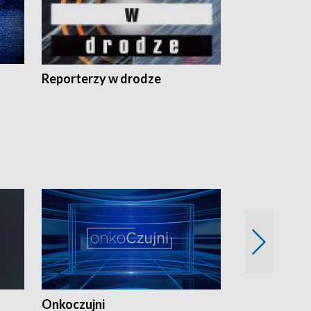
Reporterzy w drodze
Onkoczujni
Recepta na 