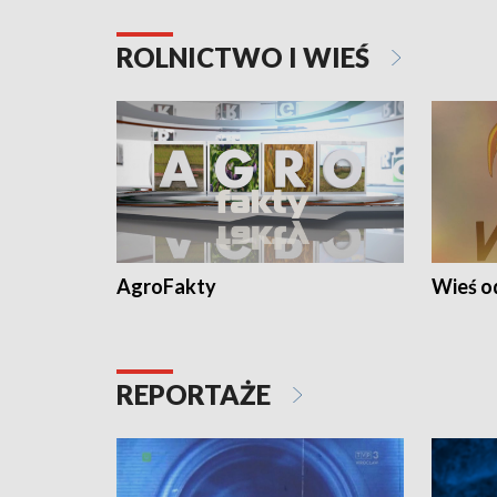
ROLNICTWO I WIEŚ
AgroFakty
Wieś 
REPORTAŻE