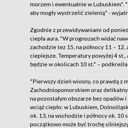
morzem i ewentualnie w Lubuskiem". "Je
aby mogły wystrzelić zielenią" - wyjaśn
Zgodnie z przewidywaniami od poniedz
ciepła aura. "W prognozach widać naw
zachodzie tez 15, na północy 11 – 12,
cieplejsze. Temperatury powyżej 4 st.
będzie w okolicach 10 st." – podkreśla
"Pierwszy dzień wiosny, co prawdą z 
Zachodniopomorskiem oraz delikatnym
na pozostałym obszarze bez opadów i ze
wciąż ciepło: w Lubuskiem, Dolnośląs
ok. 13, na wschodzie i północy ok. 10 s
początkowo może być trochę silniejszy