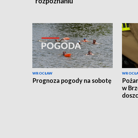
rozpoznaniu
WROCŁAW
WROCŁ
Prognoza pogody na sobotę
Pożar
w Brz
doszc