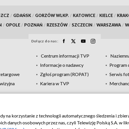
SZCZ
/
GDAŃSK
/
GORZÓW WLKP.
/
KATOWICE
/
KIELCE
/
KRA
N
/
OPOLE
/
POZNAŃ
/
RZESZÓW
/
SZCZECIN
/
WARSZAWA
/
W
Dołącz do nas:
Centrum informacji TVP
Naziemna
Informacje o nadawcy
Program d
zetargowe
Zgłoś program (ROPAT)
Serwis fo
wizyjna
Kariera w TVP
Merchandi
Polityka prywatności
Moje zgody
Pomoc
Biuro re
ody na korzystanie z technologii automatycznego śledzenia i zbie
 danych osobowych przez nas, czyli Telewizję Polską S.A. w likw