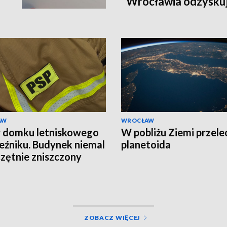
Wrocławia odzyskuj
AW
WROCŁAW
 domku letniskowego
W pobliżu Ziemi przele
eźniku. Budynek niemal
planetoida
zętnie zniszczony
ZOBACZ WIĘCEJ