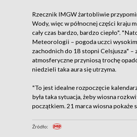
Rzecznik IMGW żartobliwie przypomin
Wody, więc w północnej części kraju m
cały czas bardzo, bardzo ciepło". "Na
Meteorologii – pogoda uczci wysokim
zachodnich do 18 stopni Celsjusza" –
atmosferyczne przyniosą trochę opadów
niedzieli taka aura się utrzyma.
"To jest idealne rozpoczęcie kalendar
była taka sytuacja, żeby wiosna rozk
początkiem. 21 marca wiosna pokaże sw
Źródło: