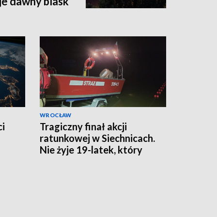
e dawny blask
WROCŁAW
ci
Tragiczny finał akcji
ratunkowej w Siechnicach.
Nie żyje 19-latek, który
ratował kolegę