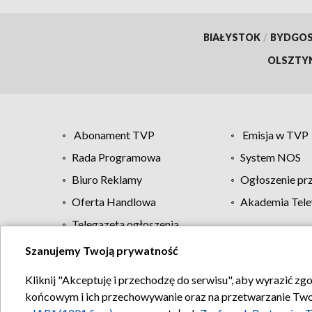
BIAŁYSTOK
/
BYDGO
OLSZTY
Abonament TVP
Emisja w TVP
Rada Programowa
System NOS
Biuro Reklamy
Ogłoszenie pr
Oferta Handlowa
Akademia Tele
Telegazeta ogłoszenia
Szanujemy Twoją prywatność
Regulamin TVP
Kliknij "Akceptuję i przechodzę do serwisu", aby wyrazić zg
końcowym i ich przechowywanie oraz na przetwarzanie Twoich