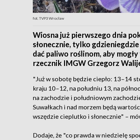
fot. TVP3 Wrocław
Wiosna już pierwszego dnia pok
słonecznie, tylko gdzieniegdzie
dać paliwo roślinom, aby mogły 
rzecznik IMGW Grzegorz Walij
"Już w sobotę będzie ciepło: 13–14 st
kraju 10–12, na południu 13, na północ
na zachodzie i południowym zachodzie
Suwałkach i nad morzem będą wartości
wszędzie cieplutko i słonecznie" – mó
Dodaje, że "co prawda w niedzielę spo