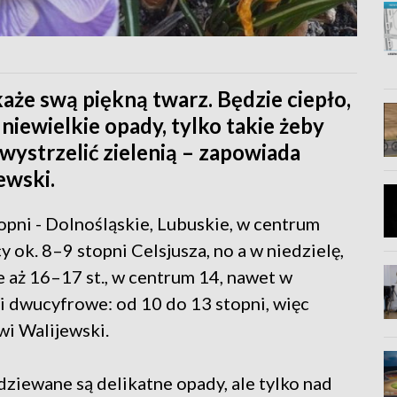
aże swą piękną twarz. Będzie ciepło,
 niewielkie opady, tylko takie żeby
wystrzelić zielenią – zapowiada
ewski.
opni - Dolnośląskie, Lubuskie, w centrum
y ok. 8–9 stopni Celsjusza, no a w niedzielę,
 aż 16–17 st., w centrum 14, nawet w
 dwucyfrowe: od 10 do 13 stopni, więc
wi Walijewski.
dziewane są delikatne opady, ale tylko nad