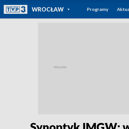
POWRÓT DO
WROCŁAW
Programy
Aktua
TVP REGIONY
Synoptyk IMGW: w