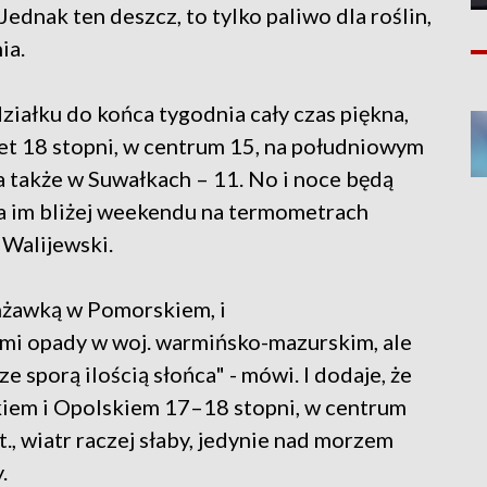
dnak ten deszcz, to tylko paliwo dla roślin,
ia.
iałku do końca tygodnia cały czas piękna,
et 18 stopni, w centrum 15, na południowym
 a także w Suwałkach – 11. No i noce będą
, a im bliżej weekendu na termometrach
 Walijewski.
mżawką w Pomorskiem, i
i opady w woj. warmińsko-mazurskim, ale
 sporą ilością słońca" - mówi. I dodaje, że
kiem i Opolskiem 17–18 stopni, w centrum
t., wiatr raczej słaby, jedynie nad morzem
.