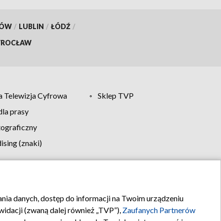
KÓW
/
LUBLIN
/
ŁÓDŹ
/
ROCŁAW
 Telewizja Cyfrowa
Sklep TVP
la prasy
tograficzny
sing (znaki)
klamy
Kontakt
rania danych, dostęp do informacji na Twoim urządzeniu
idacji (zwaną dalej również „TVP”),
Zaufanych Partnerów