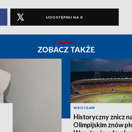
UDOSTĘPNIJ NA X
ZOBACZ TAKŻE
WROCŁAW
Historyczny znicz n
Olimpijskim znów pł