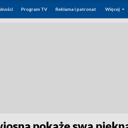
lności
Program TV
Reklama i patronat
Więcej
iosna pokaże swą piękn