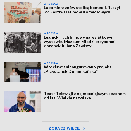
WROCŁAW
Lubomierz znów stolicą komedii. Ruszył
29. Festiwal Filmów Komediowych
WROCŁAW
Legnicki ruch filmowy na wyjątkowej
wystawie. Muzeum Miedzi przypomni
dorobek Juliana Zawiszy
WROCŁAW
Wrocław: zainaugurowano projekt
„Przystanek Dominikańska”
Teatr Telewizji z najmocniejszym sezonem
od lat. Wielkie nazwiska
ZOBACZ WIĘCEJ