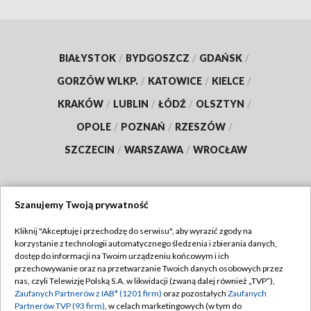
BIAŁYSTOK
/
BYDGOSZCZ
/
GDAŃSK
/
GORZÓW WLKP.
/
KATOWICE
/
KIELCE
/
KRAKÓW
/
LUBLIN
/
ŁÓDŹ
/
OLSZTYN
/
OPOLE
/
POZNAŃ
/
RZESZÓW
/
SZCZECIN
/
WARSZAWA
/
WROCŁAW
Szanujemy Twoją prywatność
Dołącz do nas:
Kliknij "Akceptuję i przechodzę do serwisu", aby wyrazić zgody na
korzystanie z technologii automatycznego śledzenia i zbierania danych,
TVP
dostęp do informacji na Twoim urządzeniu końcowym i ich
Abonament TVP
przechowywanie oraz na przetwarzanie Twoich danych osobowych przez
Regulamin TVP
nas, czyli Telewizję Polską S.A. w likwidacji (zwaną dalej również „TVP”),
Emisja w TVP
Polityka prywatności
Zaufanych Partnerów z IAB* (1201 firm)
oraz pozostałych
Zaufanych
Partnerów TVP (93 firm)
, w celach marketingowych (w tym do