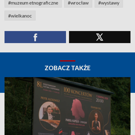
#muzeum etnograficzne
#wrocław
#wystawy
#wielkanoc
ZOBACZ TAKŻE