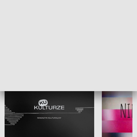
Dlaczego krowa...
Energia Przysz
KULTURA I SZTUKA