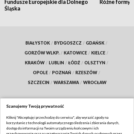
Fundusze Europejskie dla Dolnego
Różne formy t
Śląska
BIAŁYSTOK
/
BYDGOSZCZ
/
GDAŃSK
/
GORZÓW WLKP.
/
KATOWICE
/
KIELCE
/
KRAKÓW
/
LUBLIN
/
ŁÓDŹ
/
OLSZTYN
/
OPOLE
/
POZNAŃ
/
RZESZÓW
/
SZCZECIN
/
WARSZAWA
/
WROCŁAW
Szanujemy Twoją prywatność
Dołącz do nas:
Kliknij "Akceptuję i przechodzę do serwisu", aby wyrazić zgody na
korzystanie z technologii automatycznego śledzenia i zbierania danych,
TVP
dostęp do informacji na Twoim urządzeniu końcowym i ich
Abonament TVP
przechowywanie oraz na przetwarzanie Twoich danych osobowych przez