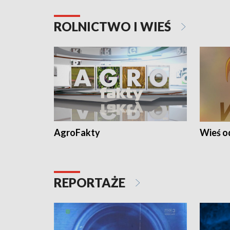
ROLNICTWO I WIEŚ
AgroFakty
Wieś 
REPORTAŻE