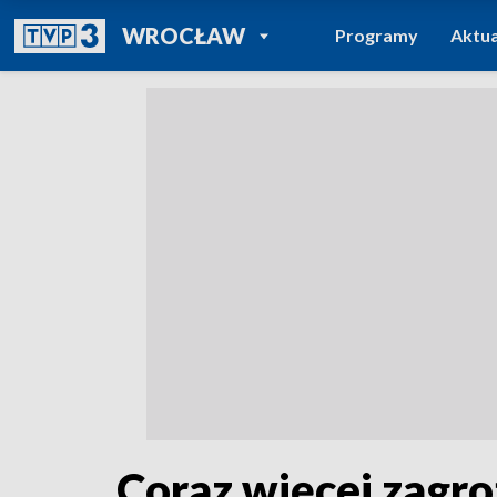
POWRÓT DO
WROCŁAW
Programy
Aktua
TVP REGIONY
Coraz więcej zagro