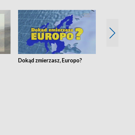
Dokąd zmierzasz, Europo?
Fakty Komen