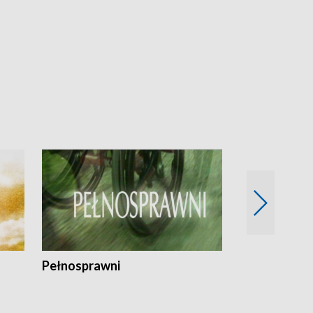
Pełnosprawni
Bezpieczny 