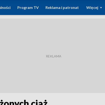
lności
Program TV
Reklama i patronat
Więcej
żonych ciąż