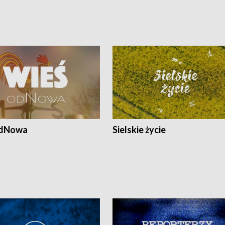
odNowa
Sielskie życie