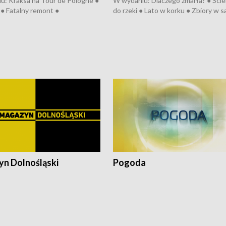
u: Kraksa na Tour de Pologne ●
W wydaniu: Dlaczego zmarła? ● Ściek
● Fatalny remont ●
do rzeki ● Lato w korku ● Zbiory w 
zowane osiedle ● Kosztowna
● Senior za kółkiem ● Złoto dla...
ypa ● Pociągiem na lotnisko ●
cierpiwych ● Mrożonki dla zwierząt
ka ● Refektarz do remontu ●
pałów
n Dolnośląski
Pogoda