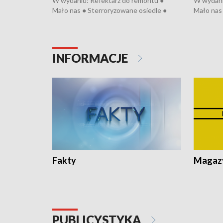
W wydaniu: Refektarz do remontu ●
W wydani
Mało nas ● Sterroryzowane osiedle ●
Mało nas 
Fatalny remont ● Kosztowna ptasia grypa
Sterrory
● Nowa Ruska ● Pociągiem na lotnisko ●
ptasia gr
Koniec upałów ● Kraksa na Tour de
Nowa Rus
Pologne
Koniec u
INFORMACJE
Fakty
Magazy
PUBLICYSTYKA