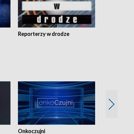
Reporterzy w drodze
Onkoczujni
Recepta na 