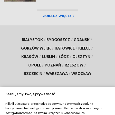
ZOBACZ WIĘCEJ
BIAŁYSTOK
/
BYDGOSZCZ
/
GDAŃSK
/
GORZÓW WLKP.
/
KATOWICE
/
KIELCE
/
KRAKÓW
/
LUBLIN
/
ŁÓDŹ
/
OLSZTYN
/
OPOLE
/
POZNAŃ
/
RZESZÓW
/
SZCZECIN
/
WARSZAWA
/
WROCŁAW
Szanujemy Twoją prywatność
Dołącz do nas:
Kliknij "Akceptuję i przechodzę do serwisu", aby wyrazić zgody na
korzystanie z technologii automatycznego śledzenia i zbierania danych,
TVP
dostęp do informacji na Twoim urządzeniu końcowym i ich