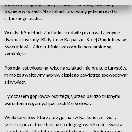
warstwa śniegu, dziś przy 12 stopniach Celsjusza śnieg
topnieje w oczach. Na stokach pozostały jedynie resztki
sztucznego puchu.
W całych Sudetach Zachodnich odwilż przetrwały jedynie
dwie nartostrady: Biały Jar w Karpaczu i Kolej Gondolowa w
Świeradowie-Zdroju. Mniejsze ośrodki narciarskie są
zamknięte.
Pogoda jest wiosenna, więc na szlakach nie brakuje turystów,
mimo że gwałtowny napływ ciepłego powietrza spowodował
silny wiatr.
Tymczasem goprowcy ostrzegają przed bardzo trudnymi
warunkami w górnych partiach Karkonoszy.
Wielu turystów, którzy przyjechali w Karkonosze i Góry
Izerskie, pozostanie tam aż do długiego weekendu i Święta
Trzech Króli. Niestety na powrót zimy na razie nie ma szans.