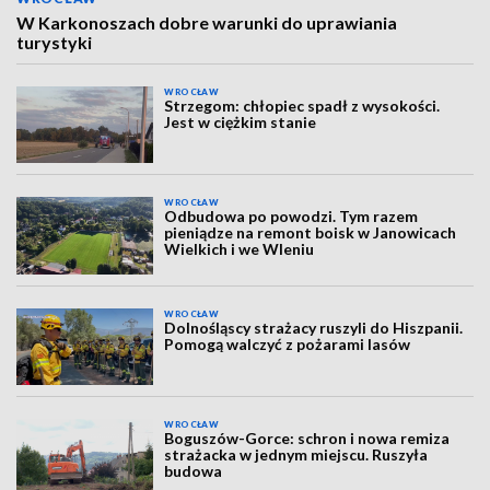
W Karkonoszach dobre warunki do uprawiania
turystyki
WROCŁAW
Strzegom: chłopiec spadł z wysokości.
Jest w ciężkim stanie
WROCŁAW
Odbudowa po powodzi. Tym razem
pieniądze na remont boisk w Janowicach
Wielkich i we Wleniu
WROCŁAW
Dolnośląscy strażacy ruszyli do Hiszpanii.
Pomogą walczyć z pożarami lasów
WROCŁAW
Boguszów-Gorce: schron i nowa remiza
strażacka w jednym miejscu. Ruszyła
budowa