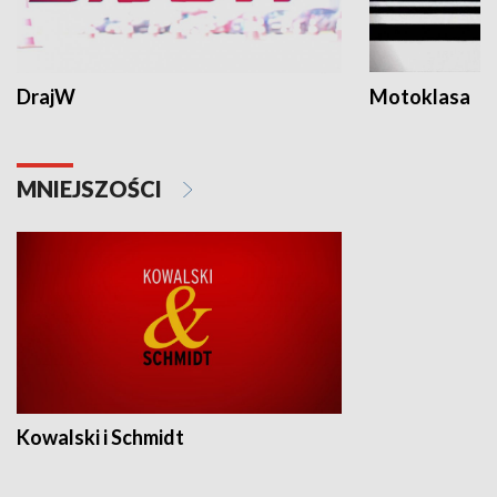
DrajW
Motoklasa
MNIEJSZOŚCI
Kowalski i Schmidt