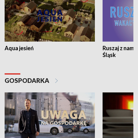
Aqua jesień
Ruszaj z nami
Śląsk
GOSPODARKA