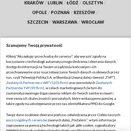
KRAKÓW
/
LUBLIN
/
ŁÓDŹ
/
OLSZTYN
/
OPOLE
/
POZNAŃ
/
RZESZÓW
/
SZCZECIN
/
WARSZAWA
/
WROCŁAW
Szanujemy Twoją prywatność
Dołącz do nas:
Kliknij "Akceptuję i przechodzę do serwisu", aby wyrazić zgody na
korzystanie z technologii automatycznego śledzenia i zbierania danych,
TVP
dostęp do informacji na Twoim urządzeniu końcowym i ich
Abonament TVP
przechowywanie oraz na przetwarzanie Twoich danych osobowych przez
Regulamin TVP
nas, czyli Telewizję Polską S.A. w likwidacji (zwaną dalej również „TVP”),
Emisja w TVP
Polityka prywatności
Zaufanych Partnerów z IAB* (1201 firm)
oraz pozostałych
Zaufanych
Partnerów TVP (93 firm)
, w celach marketingowych (w tym do
Centrum informacji TVP
Moje zgody
zautomatyzowanego dopasowania reklam do Twoich zainteresowań i
mierzenia ich skuteczności) i pozostałych, które wskazujemy poniżej, a
Naziemna Telewizja Cyfrowa
Pomoc
także zgody na udostępnianie przez nas identyfikatora PPID do Google.
Sklep TVP
Biuro reklamy
Twoje dane osobowe zbierane podczas odwiedzania przez Ciebie naszych
Rada Programowa
Kontakt
poszczególnych serwisów
zwanych dalej „Portalem”, w tym informacje
zapisywane za pomocą technologii takich jak: pliki cookie, sygnalizatory
System NOS
WWW lub innych podobnych technologii umożliwiających świadczenie