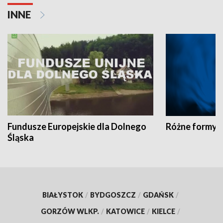
INNE
Fundusze Europejskie dla Dolnego
Różne formy t
Śląska
BIAŁYSTOK
/
BYDGOSZCZ
/
GDAŃSK
/
GORZÓW WLKP.
/
KATOWICE
/
KIELCE
/