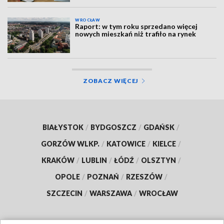
WROCŁAW
Raport: w tym roku sprzedano więcej
nowych mieszkań niż trafiło na rynek
ZOBACZ WIĘCEJ
BIAŁYSTOK
/
BYDGOSZCZ
/
GDAŃSK
/
GORZÓW WLKP.
/
KATOWICE
/
KIELCE
/
KRAKÓW
/
LUBLIN
/
ŁÓDŹ
/
OLSZTYN
/
OPOLE
/
POZNAŃ
/
RZESZÓW
/
SZCZECIN
/
WARSZAWA
/
WROCŁAW