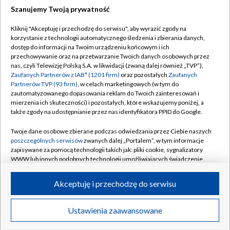
Szanujemy Twoją prywatność
Dołącz do nas:
Kliknij "Akceptuję i przechodzę do serwisu", aby wyrazić zgody na
korzystanie z technologii automatycznego śledzenia i zbierania danych,
TVP
dostęp do informacji na Twoim urządzeniu końcowym i ich
Abonament TVP
przechowywanie oraz na przetwarzanie Twoich danych osobowych przez
Regulamin TVP
nas, czyli Telewizję Polską S.A. w likwidacji (zwaną dalej również „TVP”),
Emisja w TVP
Polityka prywatności
Zaufanych Partnerów z IAB* (1201 firm)
oraz pozostałych
Zaufanych
Partnerów TVP (93 firm)
, w celach marketingowych (w tym do
Centrum informacji TVP
Moje zgody
zautomatyzowanego dopasowania reklam do Twoich zainteresowań i
mierzenia ich skuteczności) i pozostałych, które wskazujemy poniżej, a
Naziemna Telewizja Cyfrowa
Pomoc
także zgody na udostępnianie przez nas identyfikatora PPID do Google.
Sklep TVP
Biuro reklamy
Twoje dane osobowe zbierane podczas odwiedzania przez Ciebie naszych
Rada Programowa
Kontakt
poszczególnych serwisów
zwanych dalej „Portalem”, w tym informacje
zapisywane za pomocą technologii takich jak: pliki cookie, sygnalizatory
System NOS
WWW lub innych podobnych technologii umożliwiających świadczenie
dopasowanych i bezpiecznych usług, personalizację treści oraz reklam,
Informacje o nadawcy
Kanały
udostępnianie funkcji mediów społecznościowych oraz analizowanie
Akceptuję i przechodzę do serwisu
ruchu w Internecie.
Program dla prasy
©2026 Telewizja Polska S.A. w likwidacji
Biuro Reklamy
Twoje dane osobowe zbierane podczas odwiedzania przez Ciebie
Ustawienia zaawansowane
poszczególnych serwisów
na Portalu, takie jak adresy IP, identyfikatory
Ogłoszenie przetargowe
Twoich urządzeń końcowych i identyfikatory plików cookie, informacje o