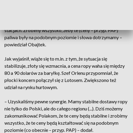
do 23%.
– Powrót VAT-u zgodnie z decyzją Komisji Europejskiej nie
powinien mieć istotnego wpływu na paliwa na naszych
stacjach. Zrobimy wszystko, żeby te (ceny – przyp. PAP)
paliwa były na podobnym poziomie i słowa dotrzymamy –
powiedział Obajtek.
Jak wyjaśnił, wiąże się to m.in. z tym, że sytuacja się
stabilizuje, złoty się wzmacnia, a cena ropy waha się między
80 a 90 dolarów za baryłkę. Szef Orlenu przypomniał, że
płocki koncern połączył się z Lotosem. Zwiększono też
udział na rynku hurtowym.
– Uzyskaliśmy pewne synergie. Mamy stabilne dostawy ropy
nie tylko do Polski, ale do całego regionu (...). Dziś możemy
zakomunikować Polakom, że te ceny będą stabilne i zrobimy
wszystko, że te ceny będą kształtować się na podobnym
poziomie (co obecnie – przyp. PAP) – dodał.