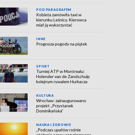
POD PARAGRAFEM
Kobieta zamówiła taxi w
kierunku Leśnicy. Kierowca
miał ją wykorzystać
INNE
Prognoza pogody na piątek
SPORT
Turniej ATP w Montrealu:
Holender van de Zandschulp
kolejnym rywalem Hurkacza
KULTURA
Wrocław: zainaugurowano
projekt „Przystanek
Dominikańska”
NAUKA I ZDROWIE
„Podczas upałów rośnie
stężenie ozonu przyziemnego,