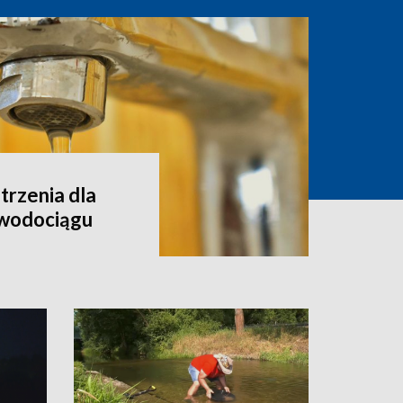
rzenia dla
 wodociągu