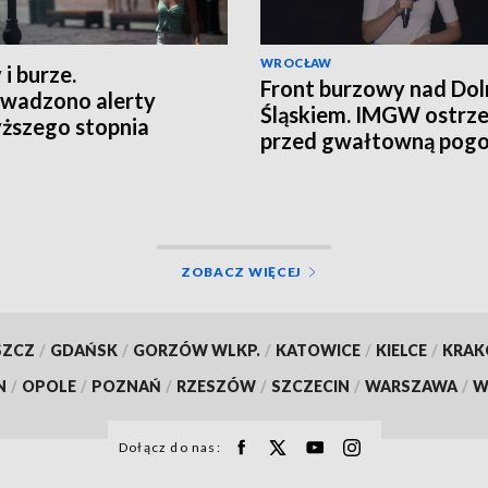
WROCŁAW
 i burze.
Front burzowy nad Do
wadzono alerty
Śląskiem. IMGW ostrz
ższego stopnia
przed gwałtowną pog
ZOBACZ WIĘCEJ
SZCZ
/
GDAŃSK
/
GORZÓW WLKP.
/
KATOWICE
/
KIELCE
/
KRA
N
/
OPOLE
/
POZNAŃ
/
RZESZÓW
/
SZCZECIN
/
WARSZAWA
/
W
Dołącz do nas: