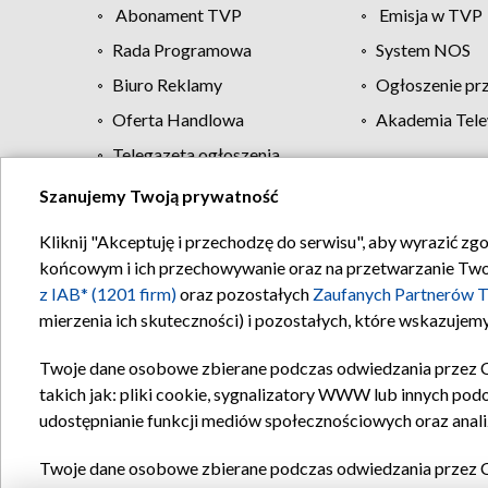
Abonament TVP
Emisja w TVP
Rada Programowa
System NOS
Biuro Reklamy
Ogłoszenie pr
Oferta Handlowa
Akademia Tele
Telegazeta ogłoszenia
Szanujemy Twoją prywatność
Regulamin TVP
Kliknij "Akceptuję i przechodzę do serwisu", aby wyrazić zg
końcowym i ich przechowywanie oraz na przetwarzanie Twoich
z IAB* (1201 firm)
oraz pozostałych
Zaufanych Partnerów T
mierzenia ich skuteczności) i pozostałych, które wskazujemy
Twoje dane osobowe zbierane podczas odwiedzania przez 
takich jak: pliki cookie, sygnalizatory WWW lub innych pod
udostępnianie funkcji mediów społecznościowych oraz anali
Twoje dane osobowe zbierane podczas odwiedzania przez 