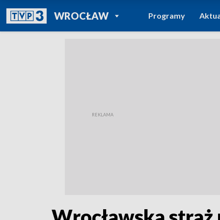
POWRÓT DO
WROCŁAW
Programy
Aktua
TVP REGIONY
Wrocławska straż 