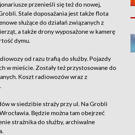
jonariusze przenieśli się też do nowej,
obli. Stale doposażania jest także flota
renowe służące do działań związanych z
ierząt, a także drony wyposażone w kamerę
rtość dymu.
diowozy od razu trafią do służby. Pojazdy
ych w mieście. Zostały też przystosowane do
anych. Koszt radiowozów wraz z
.
ów w siedzibie straży przy ul. Na Grobli
j Wrocławia. Będzie można tam obejrzeć
ie strażnika do służby, archiwalne
a.