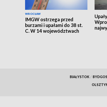
WROCŁAW
Upały
IMGW ostrzega przed
Wpro
burzami i upałami do 38 st.
najwy
C. W 14 województwach
alert RCB
BIAŁYSTOK
/
BYDGO
OLSZTY