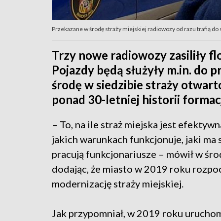
Przekazane w środę straży miejskiej radiowozy od razu trafią do s
Trzy nowe radiowozy zasiliły fl
Pojazdy będą służyły m.in. do
środę w siedzibie straży otwart
ponad 30-letniej historii formacj
– To, na ile straż miejska jest efektywn
jakich warunkach funkcjonuje, jaki ma 
pracują funkcjonariusze – mówił w śr
dodając, że miasto w 2019 roku rozpoc
modernizację straży miejskiej.
Jak przypomniał, w 2019 roku uruch