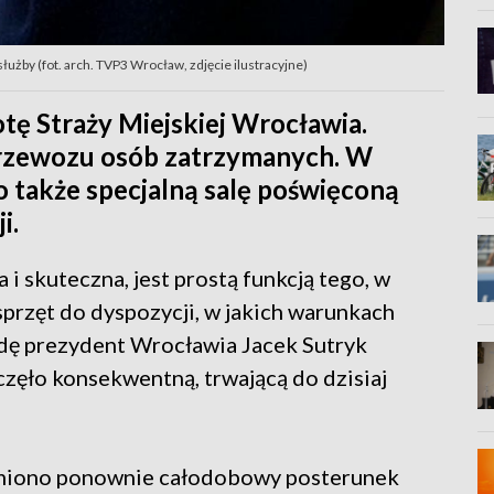
łużby (fot. arch. TVP3 Wrocław, zdjęcie ilustracyjne)
otę Straży Miejskiej Wrocławia.
 przewozu osób zatrzymanych. W
o także specjalną salę poświęconą
i.
a i skuteczna, jest prostą funkcją tego, w
sprzęt do dyspozycji, w jakich warunkach
odę prezydent Wrocławia Jacek Sutryk
zęło konsekwentną, trwającą do dzisiaj
omiono ponownie całodobowy posterunek