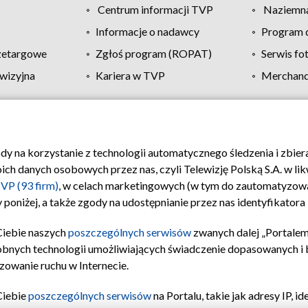
Centrum informacji TVP
Naziemna
Informacje o nadawcy
Program d
zetargowe
Zgłoś program (ROPAT)
Serwis fo
wizyjna
Kariera w TVP
Merchandi
Polityka prywatności
Moje zgody
Pomoc
Biuro re
ody na korzystanie z technologii automatycznego śledzenia i zbie
 danych osobowych przez nas, czyli Telewizję Polską S.A. w likw
VP (93 firm)
, w celach marketingowych (w tym do zautomatyzow
 poniżej, a także zgody na udostępnianie przez nas identyfikator
Ciebie naszych
poszczególnych serwisów
zwanych dalej „Portalem
obnych technologii umożliwiających świadczenie dopasowanych i be
zowanie ruchu w Internecie.
Ciebie
poszczególnych serwisów
na Portalu, takie jak adresy IP, 