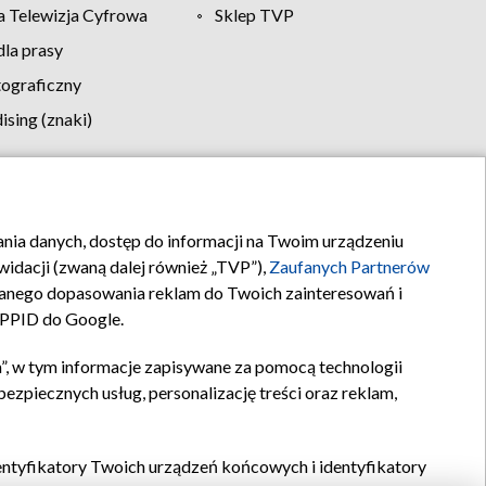
 Telewizja Cyfrowa
Sklep TVP
la prasy
tograficzny
sing (znaki)
klamy
Kontakt
rania danych, dostęp do informacji na Twoim urządzeniu
idacji (zwaną dalej również „TVP”),
Zaufanych Partnerów
anego dopasowania reklam do Twoich zainteresowań i
a PPID do Google.
”, w tym informacje zapisywane za pomocą technologii
zpiecznych usług, personalizację treści oraz reklam,
identyfikatory Twoich urządzeń końcowych i identyfikatory