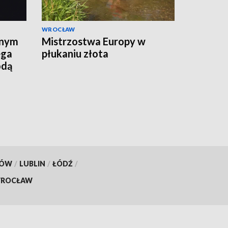
WROCŁAW
lnym
Mistrzostwa Europy w
ega
płukaniu złota
odą
KÓW
/
LUBLIN
/
ŁÓDŹ
/
ROCŁAW