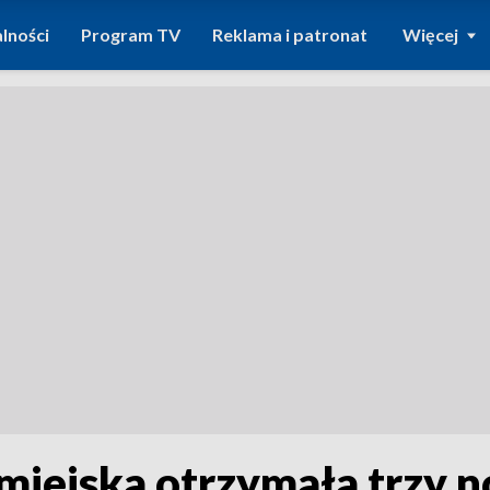
lności
Program TV
Reklama i patronat
Więcej
miejska otrzymała trzy 