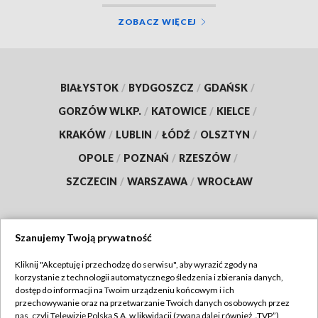
ZOBACZ WIĘCEJ
BIAŁYSTOK
/
BYDGOSZCZ
/
GDAŃSK
/
GORZÓW WLKP.
/
KATOWICE
/
KIELCE
/
KRAKÓW
/
LUBLIN
/
ŁÓDŹ
/
OLSZTYN
/
OPOLE
/
POZNAŃ
/
RZESZÓW
/
SZCZECIN
/
WARSZAWA
/
WROCŁAW
Szanujemy Twoją prywatność
Dołącz do nas:
Kliknij "Akceptuję i przechodzę do serwisu", aby wyrazić zgody na
korzystanie z technologii automatycznego śledzenia i zbierania danych,
TVP
dostęp do informacji na Twoim urządzeniu końcowym i ich
Abonament TVP
przechowywanie oraz na przetwarzanie Twoich danych osobowych przez
Regulamin TVP
nas, czyli Telewizję Polską S.A. w likwidacji (zwaną dalej również „TVP”),