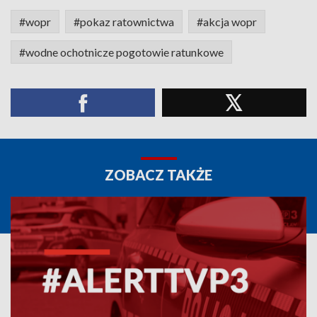
#wopr
#pokaz ratownictwa
#akcja wopr
#wodne ochotnicze pogotowie ratunkowe
ZOBACZ TAKŻE