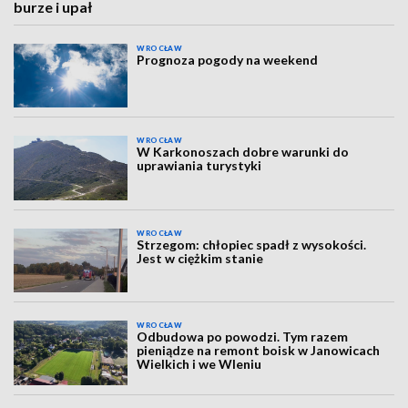
burze i upał
WROCŁAW
Prognoza pogody na weekend
WROCŁAW
W Karkonoszach dobre warunki do
uprawiania turystyki
WROCŁAW
Strzegom: chłopiec spadł z wysokości.
Jest w ciężkim stanie
WROCŁAW
Odbudowa po powodzi. Tym razem
pieniądze na remont boisk w Janowicach
Wielkich i we Wleniu