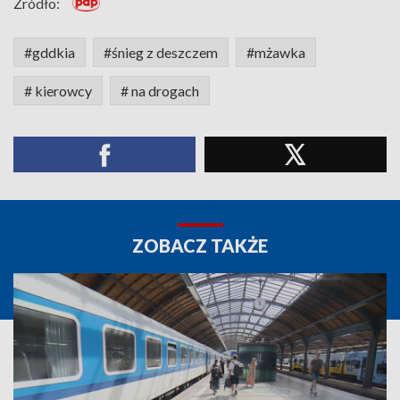
Źródło:
#gddkia
#śnieg z deszczem
#mżawka
# kierowcy
# na drogach
ZOBACZ TAKŻE