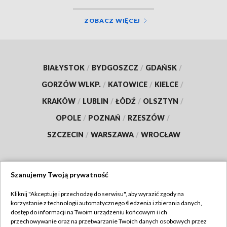
ZOBACZ WIĘCEJ
BIAŁYSTOK
/
BYDGOSZCZ
/
GDAŃSK
/
GORZÓW WLKP.
/
KATOWICE
/
KIELCE
/
KRAKÓW
/
LUBLIN
/
ŁÓDŹ
/
OLSZTYN
/
OPOLE
/
POZNAŃ
/
RZESZÓW
/
SZCZECIN
/
WARSZAWA
/
WROCŁAW
Szanujemy Twoją prywatność
Dołącz do nas:
Kliknij "Akceptuję i przechodzę do serwisu", aby wyrazić zgody na
korzystanie z technologii automatycznego śledzenia i zbierania danych,
TVP
dostęp do informacji na Twoim urządzeniu końcowym i ich
Abonament TVP
przechowywanie oraz na przetwarzanie Twoich danych osobowych przez
Regulamin TVP