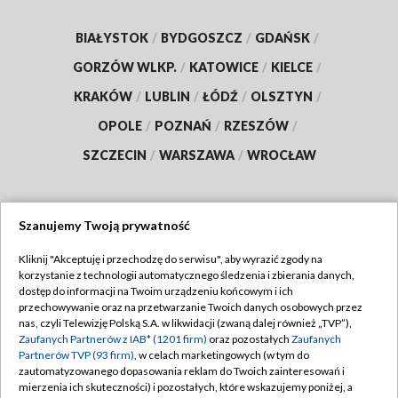
BIAŁYSTOK
/
BYDGOSZCZ
/
GDAŃSK
/
GORZÓW WLKP.
/
KATOWICE
/
KIELCE
/
KRAKÓW
/
LUBLIN
/
ŁÓDŹ
/
OLSZTYN
/
OPOLE
/
POZNAŃ
/
RZESZÓW
/
SZCZECIN
/
WARSZAWA
/
WROCŁAW
Szanujemy Twoją prywatność
Dołącz do nas:
Kliknij "Akceptuję i przechodzę do serwisu", aby wyrazić zgody na
korzystanie z technologii automatycznego śledzenia i zbierania danych,
TVP
dostęp do informacji na Twoim urządzeniu końcowym i ich
Abonament TVP
przechowywanie oraz na przetwarzanie Twoich danych osobowych przez
Regulamin TVP
nas, czyli Telewizję Polską S.A. w likwidacji (zwaną dalej również „TVP”),
Emisja w TVP
Polityka prywatności
Zaufanych Partnerów z IAB* (1201 firm)
oraz pozostałych
Zaufanych
Partnerów TVP (93 firm)
, w celach marketingowych (w tym do
Centrum informacji TVP
Moje zgody
zautomatyzowanego dopasowania reklam do Twoich zainteresowań i
mierzenia ich skuteczności) i pozostałych, które wskazujemy poniżej, a
Naziemna Telewizja Cyfrowa
Pomoc