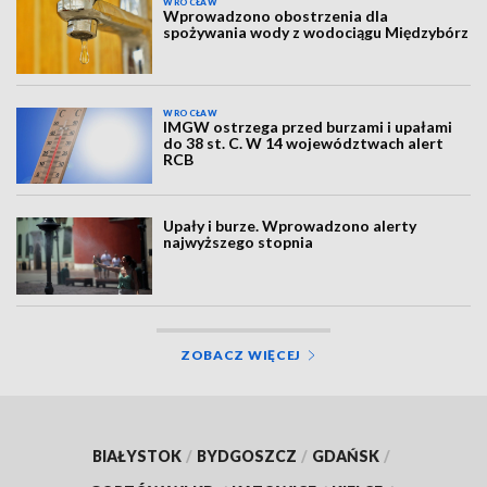
WROCŁAW
Wprowadzono obostrzenia dla
spożywania wody z wodociągu Międzybórz
WROCŁAW
IMGW ostrzega przed burzami i upałami
do 38 st. C. W 14 województwach alert
RCB
Upały i burze. Wprowadzono alerty
najwyższego stopnia
ZOBACZ WIĘCEJ
BIAŁYSTOK
/
BYDGOSZCZ
/
GDAŃSK
/