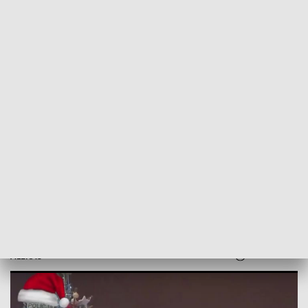
POWRÓT DO
WROCŁAW
TVP REGIONY
Mundurowi dzieciom. Piękny gest
dolnośląskich policjantów i strażaków
2022-12-26
ALEKAS