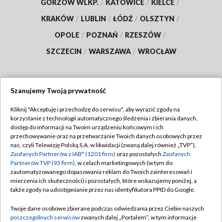
GORZÓW WLKP.
/
KATOWICE
/
KIELCE
/
KRAKÓW
/
LUBLIN
/
ŁÓDŹ
/
OLSZTYN
/
OPOLE
/
POZNAŃ
/
RZESZÓW
/
SZCZECIN
/
WARSZAWA
/
WROCŁAW
Szanujemy Twoją prywatność
Dołącz do nas:
Kliknij "Akceptuję i przechodzę do serwisu", aby wyrazić zgody na
korzystanie z technologii automatycznego śledzenia i zbierania danych,
TVP
dostęp do informacji na Twoim urządzeniu końcowym i ich
Abonament TVP
przechowywanie oraz na przetwarzanie Twoich danych osobowych przez
Regulamin TVP
nas, czyli Telewizję Polską S.A. w likwidacji (zwaną dalej również „TVP”),
Emisja w TVP
Polityka prywatności
Zaufanych Partnerów z IAB* (1201 firm)
oraz pozostałych
Zaufanych
Partnerów TVP (93 firm)
, w celach marketingowych (w tym do
Centrum informacji TVP
Moje zgody
zautomatyzowanego dopasowania reklam do Twoich zainteresowań i
mierzenia ich skuteczności) i pozostałych, które wskazujemy poniżej, a
Naziemna Telewizja Cyfrowa
Pomoc
także zgody na udostępnianie przez nas identyfikatora PPID do Google.
Sklep TVP
Biuro reklamy
Twoje dane osobowe zbierane podczas odwiedzania przez Ciebie naszych
Rada Programowa
Kontakt
poszczególnych serwisów
zwanych dalej „Portalem”, w tym informacje