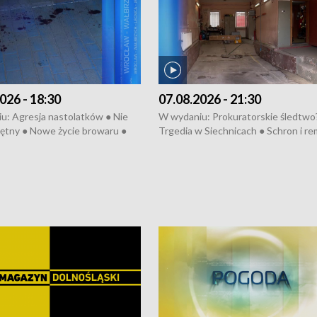
026 - 18:30
07.08.2026 - 21:30
u: Agresja nastolatków ● Nie
W wydaniu: Prokuratorskie śledtwo
ętny ● Nowe życie browaru ●
Trgedia w Siechnicach ● Schron i re
łodzko ● Złotoryjskie złoto ●
Mateusz Morawiecki we Wrocławiu 
ień Pszczół ● Chopin w
edycja Międzynarodowego Festiwal
ch ● Uwaga! Hulajnoga
Chopinowskiego ● Na pomoc Hiszp
● Odbudowa po powodzi ● Filmowy
Lubomierz