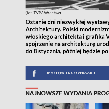
(fot. TVP3 Wrocław)
Ostanie dni niezwykłej wysta
Architektury. Polski modernizm l
włoskiego architekta i grafika 
spojrzenie na architekturę uro
do 8 stycznia, później będzie
UDOSTĘPNIJ NA FACEBOOKU
NAJNOWSZE WYDANIA PR