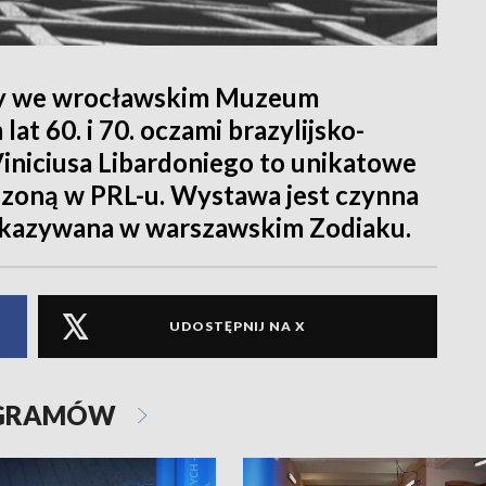
wy we wrocławskim Muzeum
at 60. i 70. oczami brazylijsko-
Viniciusa Libardoniego to unikatowe
dzoną w PRL-u. Wystawa jest czynna
 pokazywana w warszawskim Zodiaku.
UDOSTĘPNIJ NA X
OGRAMÓW