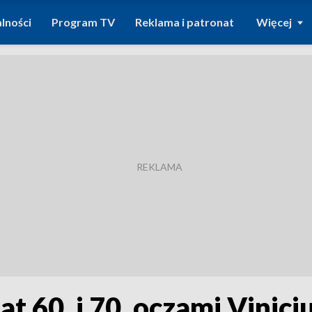
lności
Program TV
Reklama i patronat
Więcej
t 60. i 70. oczami Vinic