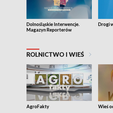
Dolnośląskie Interwencje.
Drogi 
Magazyn Reporterów
ROLNICTWO I WIEŚ
AgroFakty
Wieś 