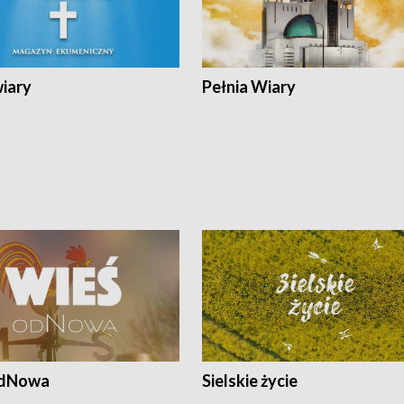
wiary
Pełnia Wiary
odNowa
Sielskie życie