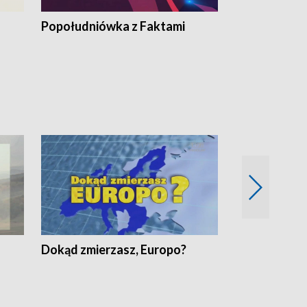
Popołudniówka z Faktami
Z Unią na Ty
Dokąd zmierzasz, Europo?
Fakty Komen