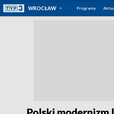
POWRÓT DO
WROCŁAW
Programy
Aktua
TVP REGIONY
Polski modernizm la