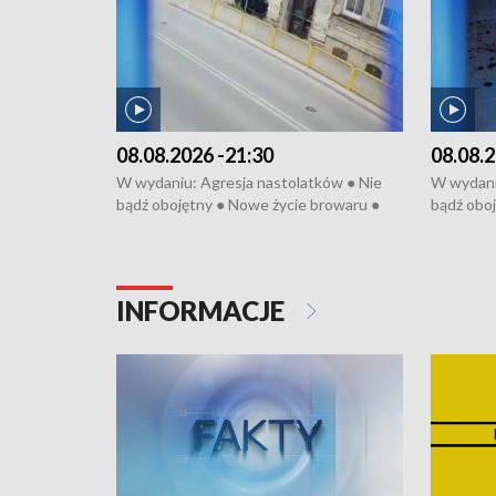
08.08.2026 -21:30
08.08.2
W wydaniu: Agresja nastolatków ● Nie
W wydani
bądź obojętny ● Nowe życie browaru ●
bądź oboj
Bitwa o Kłodzko ● Złotoryjskie złoto ●
Bitwa o K
Wielki Dzień Pszczół ● Chopin w
Wielki Dz
Dusznikach ● Uwaga! Hulajnoga
Dusznika
INFORMACJE