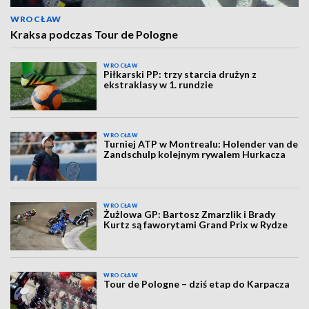
WROCŁAW
Kraksa podczas Tour de Pologne
WROCŁAW
Piłkarski PP: trzy starcia drużyn z
ekstraklasy w 1. rundzie
WROCŁAW
Turniej ATP w Montrealu: Holender van de
Zandschulp kolejnym rywalem Hurkacza
WROCŁAW
Żużlowa GP: Bartosz Zmarzlik i Brady
Kurtz są faworytami Grand Prix w Rydze
WROCŁAW
Tour de Pologne – dziś etap do Karpacza