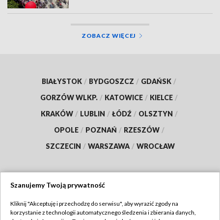
ZOBACZ WIĘCEJ
BIAŁYSTOK
/
BYDGOSZCZ
/
GDAŃSK
/
GORZÓW WLKP.
/
KATOWICE
/
KIELCE
/
KRAKÓW
/
LUBLIN
/
ŁÓDŹ
/
OLSZTYN
/
OPOLE
/
POZNAŃ
/
RZESZÓW
/
SZCZECIN
/
WARSZAWA
/
WROCŁAW
Szanujemy Twoją prywatność
Dołącz do nas:
Kliknij "Akceptuję i przechodzę do serwisu", aby wyrazić zgody na
korzystanie z technologii automatycznego śledzenia i zbierania danych,
TVP