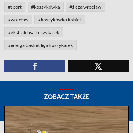
#sport
#koszykówka
#ślęza wrocław
#wrocław
#koszykówka kobiet
#ekstraklasa koszykarek
#energa basket liga koszykarek
ZOBACZ TAKŻE