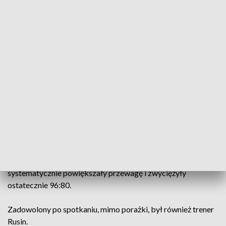
– Mamy kilka liderek w zespole właśnie po to, aby w takich
momentach mogły wziąć ciężar gry na siebie. Przy stanie
61:61 kolejne kilka minut należały do nas, odskoczyliśmy na
kilkanaście punktów i wiedziałem już, że nie przegramy tego
spotkania. Odnieśliśmy zwycięstwo po trudnym meczu, a
takie zwycięstwa smakują podwójnie. Mieliśmy dzisiaj swoje
problemy w defensywie, bo straciliśmy 80 punktów. Ale
dzięki temu mecz mógł się podobać kibicom, bo wynik
punktowy był wysoki – dodał.
Gorzów odskoczył jeszcze w trzeciej kwarcie na 73:65 i
później już nie dał się dogonić. W czwartej odsłonie
przyjezdne cały czas kontrolowały wydarzenia na boisku,
systematycznie powiększały przewagę i zwyciężyły
ostatecznie 96:80.
Zadowolony po spotkaniu, mimo porażki, był również trener
Rusin.