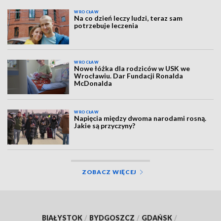
WROCŁAW
Na co dzień leczy ludzi, teraz sam
potrzebuje leczenia
WROCŁAW
Nowe łóżka dla rodziców w USK we
Wrocławiu. Dar Fundacji Ronalda
McDonalda
WROCŁAW
Napięcia między dwoma narodami rosną.
Jakie są przyczyny?
ZOBACZ WIĘCEJ
BIAŁYSTOK
/
BYDGOSZCZ
/
GDAŃSK
/