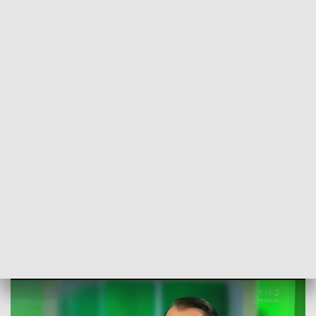
POWRÓT DO
WROCŁAW
TVP REGIONY
Szansa na własne mieszkanie dla osób,
których nie stać na kredyt
2022-12-21
ALEKAS