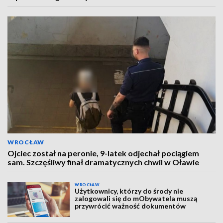
WROCŁAW
Ojciec został na peronie, 9-latek odjechał pociągiem
sam. Szczęśliwy finał dramatycznych chwil w Oławie
WROCŁAW
Użytkownicy, którzy do środy nie
zalogowali się do mObywatela muszą
przywrócić ważność dokumentów