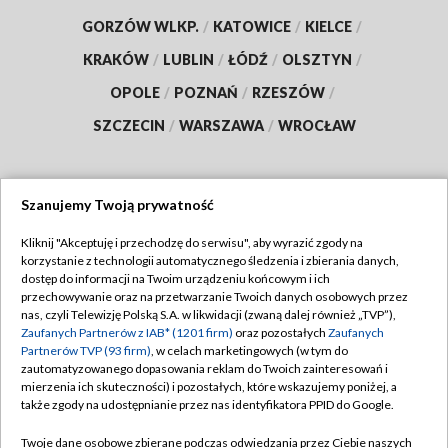
GORZÓW WLKP.
/
KATOWICE
/
KIELCE
/
KRAKÓW
/
LUBLIN
/
ŁÓDŹ
/
OLSZTYN
/
OPOLE
/
POZNAŃ
/
RZESZÓW
/
SZCZECIN
/
WARSZAWA
/
WROCŁAW
Szanujemy Twoją prywatność
Dołącz do nas:
Kliknij "Akceptuję i przechodzę do serwisu", aby wyrazić zgody na
korzystanie z technologii automatycznego śledzenia i zbierania danych,
TVP
dostęp do informacji na Twoim urządzeniu końcowym i ich
Abonament TVP
przechowywanie oraz na przetwarzanie Twoich danych osobowych przez
Regulamin TVP
nas, czyli Telewizję Polską S.A. w likwidacji (zwaną dalej również „TVP”),
Emisja w TVP
Polityka prywatności
Zaufanych Partnerów z IAB* (1201 firm)
oraz pozostałych
Zaufanych
Partnerów TVP (93 firm)
, w celach marketingowych (w tym do
Centrum informacji TVP
Moje zgody
zautomatyzowanego dopasowania reklam do Twoich zainteresowań i
mierzenia ich skuteczności) i pozostałych, które wskazujemy poniżej, a
Naziemna Telewizja Cyfrowa
Pomoc
także zgody na udostępnianie przez nas identyfikatora PPID do Google.
Sklep TVP
Biuro reklamy
Twoje dane osobowe zbierane podczas odwiedzania przez Ciebie naszych