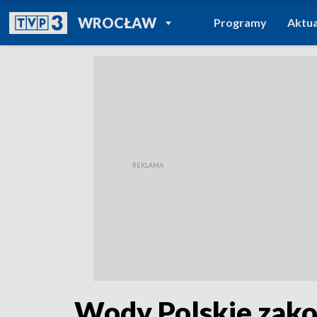
POWRÓT DO
WROCŁAW
Programy
Aktua
TVP REGIONY
Wody Polskie zako