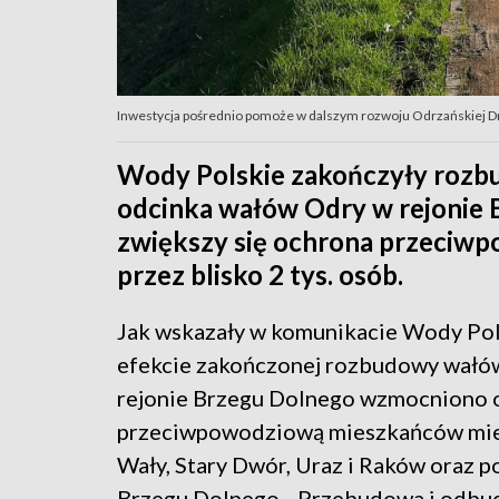
Inwestycja pośrednio pomoże w dalszym rozwoju Odrzańskiej Dr
Wody Polskie zakończyły roz
odcinka wałów Odry w rejonie B
zwiększy się ochrona przeciw
przez blisko 2 tys. osób.
Jak wskazały w komunikacie Wody Pol
efekcie zakończonej rozbudowy wałó
rejonie Brzegu Dolnego wzmocniono 
przeciwpowodziową mieszkańców mie
Wały, Stary Dwór, Uraz i Raków oraz p
Brzegu Dolnego. „Przebudowa i odbu