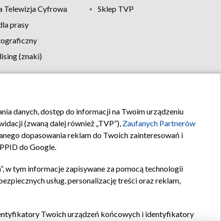
 Telewizja Cyfrowa
Sklep TVP
la prasy
tograficzny
sing (znaki)
klamy
Kontakt
rania danych, dostęp do informacji na Twoim urządzeniu
idacji (zwaną dalej również „TVP”),
Zaufanych Partnerów
anego dopasowania reklam do Twoich zainteresowań i
a PPID do Google.
”, w tym informacje zapisywane za pomocą technologii
zpiecznych usług, personalizację treści oraz reklam,
identyfikatory Twoich urządzeń końcowych i identyfikatory