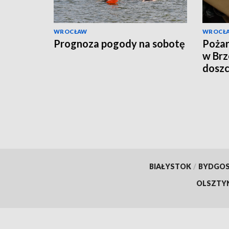
WROCŁAW
WROCŁ
Prognoza pogody na sobotę
Pożar
w Brz
doszc
BIAŁYSTOK
/
BYDGO
OLSZTY