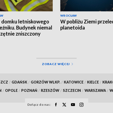
AW
WROCŁAW
 domku letniskowego
W pobliżu Ziemi przele
eźniku. Budynek niemal
planetoida
zętnie zniszczony
ZOBACZ WIĘCEJ
SZCZ
/
GDAŃSK
/
GORZÓW WLKP.
/
KATOWICE
/
KIELCE
/
KRA
N
/
OPOLE
/
POZNAŃ
/
RZESZÓW
/
SZCZECIN
/
WARSZAWA
/
W
Dołącz do nas: