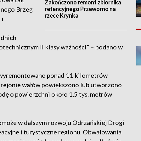
Zakończono remont zbiornika
retencyjnego Przeworno na
dnego Brzeg
rzece Krynka
 i
ednich
echnicznym II klasy ważności” – podano w
 wyremontowano ponad 11 kilometrów
rejonie wałów powiększono lub utworzono
odę o powierzchni około 1,5 tys. metrów
pomoże w dalszym rozwoju Odrzańskiej Drogi
acyjne i turystyczne regionu. Obwałowania