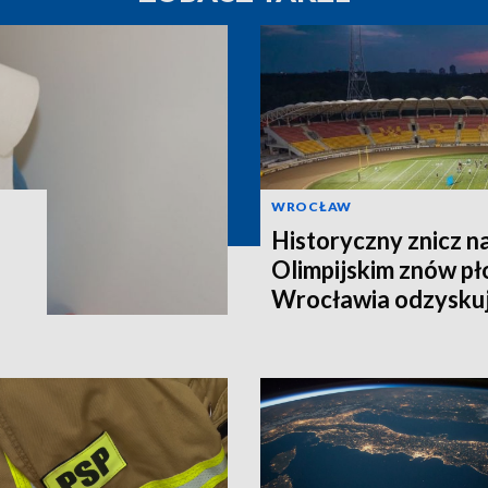
WROCŁAW
Historyczny znicz n
Olimpijskim znów pł
Wrocławia odzyskuj