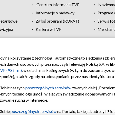
Centrum informacji TVP
Naziemna
Informacje o nadawcy
Program d
zetargowe
Zgłoś program (ROPAT)
Serwis fo
wizyjna
Kariera w TVP
Merchandi
Polityka prywatności
Moje zgody
Pomoc
Biuro re
ody na korzystanie z technologii automatycznego śledzenia i zbie
 danych osobowych przez nas, czyli Telewizję Polską S.A. w likw
VP (93 firm)
, w celach marketingowych (w tym do zautomatyzow
 poniżej, a także zgody na udostępnianie przez nas identyfikator
Ciebie naszych
poszczególnych serwisów
zwanych dalej „Portalem
obnych technologii umożliwiających świadczenie dopasowanych i be
zowanie ruchu w Internecie.
Ciebie
poszczególnych serwisów
na Portalu, takie jak adresy IP, 