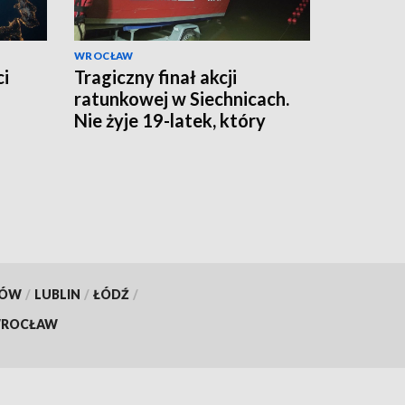
WROCŁAW
ci
Tragiczny finał akcji
ratunkowej w Siechnicach.
Nie żyje 19-latek, który
ratował kolegę
KÓW
/
LUBLIN
/
ŁÓDŹ
/
ROCŁAW