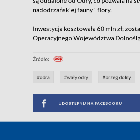
są oddalone od Odry, co pozwala na s
nadodrzańskiej fauny i flory.
Inwestycja kosztowała 60 mln zł; zos
Operacyjnego Województwa Dolnośląs
Źródło:
#odra
#wały odry
#brzeg dolny
UDOSTĘPNIJ NA FACEBOOKU