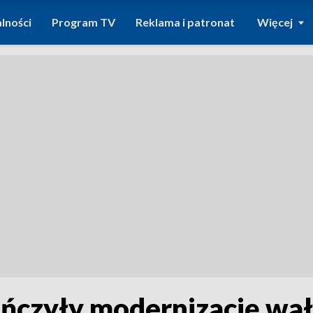
lności
Program TV
Reklama i patronat
Więcej
ńczyły modernizację wał