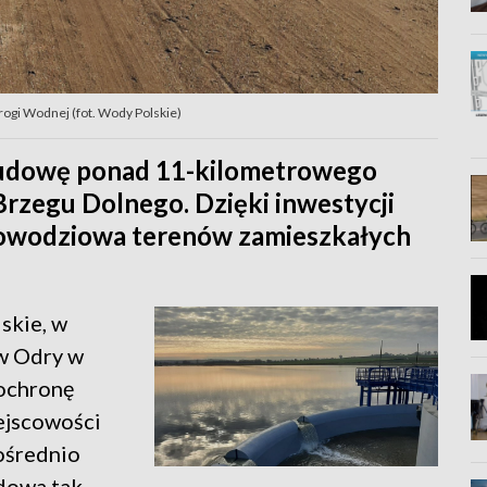
ogi Wodnej (fot. Wody Polskie)
budowę ponad 11-kilometrowego
rzegu Dolnego. Dzięki inwestycji
powodziowa terenów zamieszkałych
skie, w
w Odry w
ochronę
jscowości
ośrednio
dowa tak