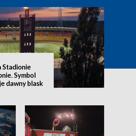
a Stadionie
onie. Symbol
e dawny blask