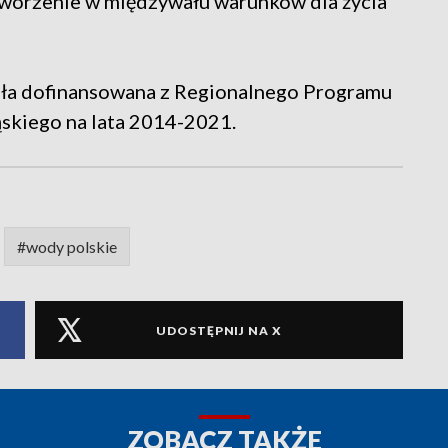
tworzenie w międzywału warunków dla życia
tała dofinansowana z Regionalnego Programu
kiego na lata 2014-2021.
#wody polskie
UDOSTĘPNIJ NA X
ZOBACZ TAKŻE