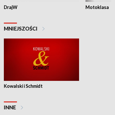
DrajW
Motoklasa
MNIEJSZOŚCI
Kowalski i Schmidt
INNE