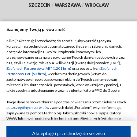
SZCZECIN
/
WARSZAWA
/
WROCŁAW
Szanujemy Twoją prywatność
Dołącz do nas:
Kliknij "Akceptuję i przechodzę do serwisu", aby wyrazić zgody na
korzystanie z technologii automatycznego śledzenia i zbierania danych,
TVP
dostęp do informacji na Twoim urządzeniu końcowym i ich
Abonament TVP
przechowywanie oraz na przetwarzanie Twoich danych osobowych przez
Regulamin TVP
nas, czyli Telewizję Polską S.A. w likwidacji (zwaną dalej również „TVP”),
Emisja w TVP
Polityka prywatności
Zaufanych Partnerów z IAB* (1201 firm)
oraz pozostałych
Zaufanych
Partnerów TVP (93 firm)
, w celach marketingowych (w tym do
Centrum informacji TVP
Moje zgody
zautomatyzowanego dopasowania reklam do Twoich zainteresowań i
mierzenia ich skuteczności) i pozostałych, które wskazujemy poniżej, a
Naziemna Telewizja Cyfrowa
Pomoc
także zgody na udostępnianie przez nas identyfikatora PPID do Google.
Sklep TVP
Biuro reklamy
Twoje dane osobowe zbierane podczas odwiedzania przez Ciebie naszych
Rada Programowa
Kontakt
poszczególnych serwisów
zwanych dalej „Portalem”, w tym informacje
zapisywane za pomocą technologii takich jak: pliki cookie, sygnalizatory
System NOS
WWW lub innych podobnych technologii umożliwiających świadczenie
dopasowanych i bezpiecznych usług, personalizację treści oraz reklam,
Informacje o nadawcy
Kanały
udostępnianie funkcji mediów społecznościowych oraz analizowanie
Akceptuję i przechodzę do serwisu
ruchu w Internecie.
Program dla prasy