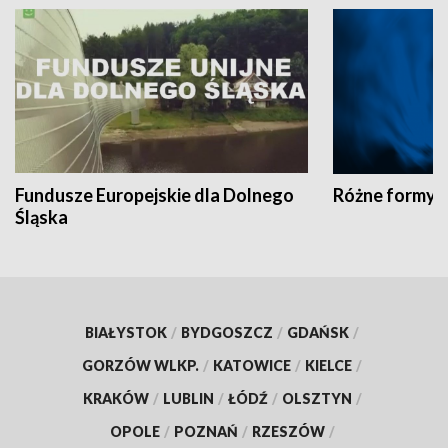
Fundusze Europejskie dla Dolnego
Różne formy t
Śląska
BIAŁYSTOK
/
BYDGOSZCZ
/
GDAŃSK
/
GORZÓW WLKP.
/
KATOWICE
/
KIELCE
/
KRAKÓW
/
LUBLIN
/
ŁÓDŹ
/
OLSZTYN
/
OPOLE
/
POZNAŃ
/
RZESZÓW
/