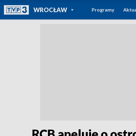
POWRÓT DO
WROCŁAW
Programy
Aktua
TVP REGIONY
RCB apeluje o ost