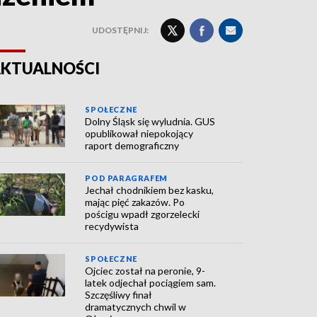
UDOSTĘPNIJ:
KTUALNOŚCI
SPOŁECZNE
Dolny Śląsk się wyludnia. GUS
opublikował niepokojący
raport demograficzny
POD PARAGRAFEM
Jechał chodnikiem bez kasku,
mając pięć zakazów. Po
pościgu wpadł zgorzelecki
recydywista
SPOŁECZNE
Ojciec został na peronie, 9-
latek odjechał pociągiem sam.
Szczęśliwy finał
dramatycznych chwil w