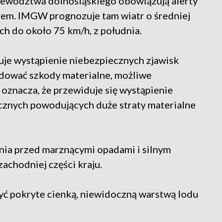
jewództwa dolnośląskiego obowiązują alerty
rem. IMGW prognozuje tam wiatr o średniej
h do około 75 km/h, z południa.
uje wystąpienie niebezpiecznych zjawisk
dować szkody materialne, możliwe
ń oznacza, że przewiduje się wystąpienie
cznych powodujących duże straty materialne
nia przed marznącymi opadami i silnym
achodniej części kraju.
być pokryte cienką, niewidoczną warstwą lodu