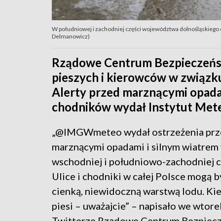
W południowej i zachodniej części województwa dolnośląskiego o
Delmanowicz)
Rządowe Centrum Bezpieczeńst
pieszych i kierowców w związku
Alerty przed marznącymi opada
chodników wydał Instytut Mete
„@IMGWmeteo wydał ostrzeżenia pr
marznącymi opadami i silnym wiatrem
wschodniej i południowo-zachodniej cz
Ulice i chodniki w całej Polsce mogą 
cienką, niewidoczną warstwą lodu. Ki
piesi – uważajcie” – napisało we wtore
Twitterze Rządowe Centrum Bezpiec