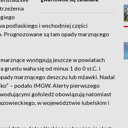
trzeżenia
ugiego
wa podlaskiego i wschodniej części
. Prognozowane są tam opady marznącego
marznące występują jeszcze w powiatach
gruntu waha się od minus 1 do 0 st.C. i
 opady marznącego deszczu lub mżawki. Nadal
isko” – podało IMGW. Alerty pierwszego
wodującymi gołoledź obowiązują natomiast
azowieckiego, w województwie lubelskim i