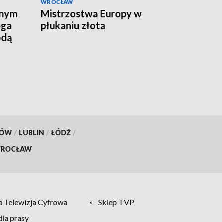
WROCŁAW
lnym
Mistrzostwa Europy w
ega
płukaniu złota
odą
KÓW
/
LUBLIN
/
ŁÓDŹ
/
ROCŁAW
 Telewizja Cyfrowa
Sklep TVP
la prasy