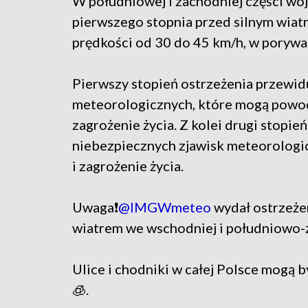
W południowej i zachodniej części wo
pierwszego stopnia przed silnym wiat
prędkości od 30 do 45 km/h, w porywac
Pierwszy stopień ostrzeżenia przewid
meteorologicznych, które mogą powo
zagrożenie życia. Z kolei drugi stopie
niebezpiecznych zjawisk meteorologi
i zagrożenie życia.
Uwaga❗
@IMGWmeteo
wydał ostrzeże
wiatrem we wschodniej i południowo-z
Ulice i chodniki w całej Polsce mogą 
🧊.