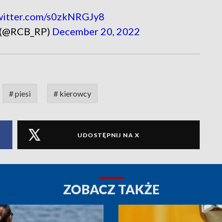
twitter.com/s0zkNRGJy8
 (@RCB_RP)
December 20, 2022
# piesi
# kierowcy
UDOSTĘPNIJ NA X
ZOBACZ TAKŻE