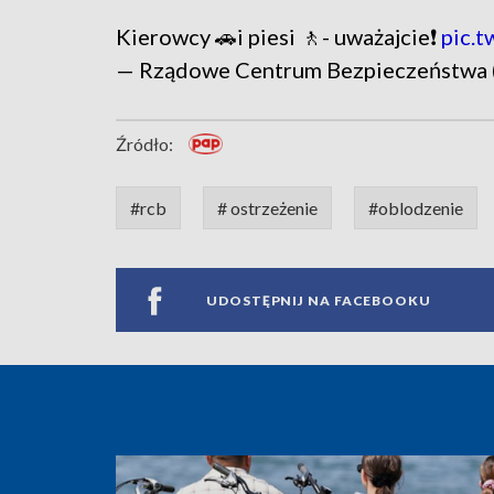
Kierowcy 🚗i piesi 🚶- uważajcie❗
pic.
— Rządowe Centrum Bezpieczeństwa
Źródło:
#rcb
# ostrzeżenie
#oblodzenie
UDOSTĘPNIJ NA FACEBOOKU