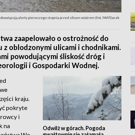
bowiązują alerty pierwszego stopnia przed silnym wiatrem (fot. PAP/Darek
wa zaapelowało o ostrożność do
 z oblodzonymi ulicami i chodnikami.
mi powodującymi śliskość dróg i
orologii i Gospodarki Wodnej.
zed
 we
ęści kraju.
być pokryte
erowcy i
k na
Odwilż w górach. Pogoda
gwałtownie się załamała
zeństwa.We