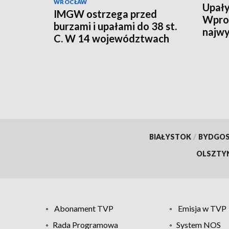
WROCŁAW
Upały
IMGW ostrzega przed
Wpro
burzami i upałami do 38 st.
najwy
C. W 14 województwach
alert RCB
BIAŁYSTOK
/
BYDGO
OLSZTY
Abonament TVP
Emisja w TVP
Rada Programowa
System NOS