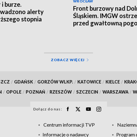
WROCŁAW
 i burze.
Front burzowy nad Do
wadzono alerty
Śląskiem. IMGW ostrz
ższego stopnia
przed gwałtowną pog
ZOBACZ WIĘCEJ
SZCZ
/
GDAŃSK
/
GORZÓW WLKP.
/
KATOWICE
/
KIELCE
/
KRA
N
/
OPOLE
/
POZNAŃ
/
RZESZÓW
/
SZCZECIN
/
WARSZAWA
/
W
Dołącz do nas:
Centrum informacji TVP
Naziemna
Informacje o nadawcy
Program d