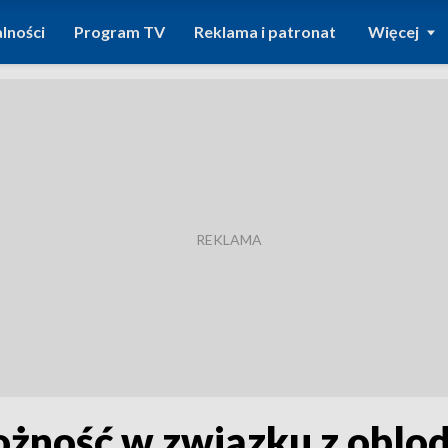
lności
Program TV
Reklama i patronat
Więcej
rożność w związku z oblo