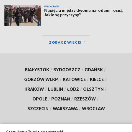
WROCŁAW
Napięcia między dwoma narodami rosną.
Jakie są przyczyny?
ZOBACZ WIĘCEJ
BIAŁYSTOK
/
BYDGOSZCZ
/
GDAŃSK
/
GORZÓW WLKP.
/
KATOWICE
/
KIELCE
/
KRAKÓW
/
LUBLIN
/
ŁÓDŹ
/
OLSZTYN
/
OPOLE
/
POZNAŃ
/
RZESZÓW
/
SZCZECIN
/
WARSZAWA
/
WROCŁAW
Szanujemy Twoją prywatność