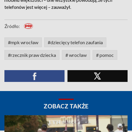
telefonów jest więcej – zauważył.
Źródło:
#mpk wrocław
#dziecięcy telefon zaufania
#rzecznik praw dziecka
# wrocław
# pomoc
ZOBACZ TAKŻE