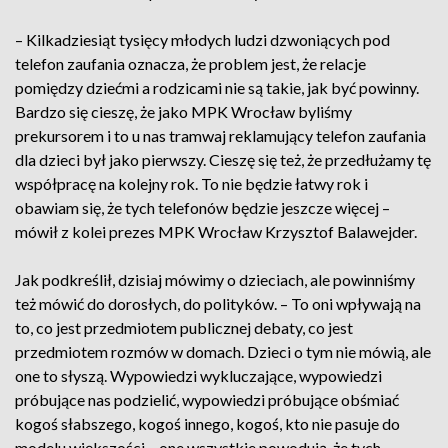
– Kilkadziesiąt tysięcy młodych ludzi dzwoniących pod
telefon zaufania oznacza, że problem jest, że relacje
pomiędzy dziećmi a rodzicami nie są takie, jak być powinny.
Bardzo się cieszę, że jako MPK Wrocław byliśmy
prekursorem i to u nas tramwaj reklamujący telefon zaufania
dla dzieci był jako pierwszy. Cieszę się też, że przedłużamy tę
współpracę na kolejny rok. To nie będzie łatwy rok i
obawiam się, że tych telefonów będzie jeszcze więcej –
mówił z kolei prezes MPK Wrocław Krzysztof Balawejder.
Jak podkreślił, dzisiaj mówimy o dzieciach, ale powinniśmy
też mówić do dorosłych, do polityków. – To oni wpływają na
to, co jest przedmiotem publicznej debaty, co jest
przedmiotem rozmów w domach. Dzieci o tym nie mówią, ale
one to słyszą. Wypowiedzi wykluczające, wypowiedzi
próbujące nas podzielić, wypowiedzi próbujące obśmiać
kogoś słabszego, kogoś innego, kogoś, kto nie pasuje do
modelu większości – one wszystkie powodują, że tych