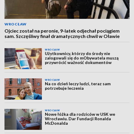
WROCŁAW
Ojciec został na peronie, 9-latek odjechał pociągiem
sam. Szczęśliwy finał dramatycznych chwil w Oławie
WROCŁAW
Użytkownicy, którzy do środy nie
zalogowali się do mObywatela muszą
przywrócić ważność dokumentów
WROCŁAW
Na co dzień leczy ludzi, teraz sam
potrzebuje leczenia
WROCŁAW
Nowe łóżka dla rodziców w USK we
Wrocławiu. Dar Fundacji Ronalda
McDonalda