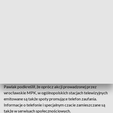
dzieciom, ratując im życie, bo były to próby samobójcze –
wyjaśnił.
Wskazał, że osoby dorosłe w wielu przypadkach nie
zwracają uwagi na to, co dzieje się z młodymi ludźmi, a oni
często nie potrafią się ze swoimi problemami podzielić. – A
ten telefon jest anonimowy, dostępny całą dobę, jak również
czat internetowy, który w dobie cyfryzacji jest bardzo
potrzebny – powiedział rzecznik.
Zespół pracujący w Dziecięcym Telefonie Zaufania RPD liczy
obecnie 29 osób. To m.in. psycholodzy, pedagodzy, czy
prawnicy.
Pawlak podkreślił, że oprócz akcji prowadzonej przez
wrocławskie MPK, w ogólnopolskich stacjach telewizyjnych
emitowane są także spoty promujące telefon zaufania.
Informacje o telefonie i specjalnym czacie zamieszczane są
także w serwisach społecznościowych.