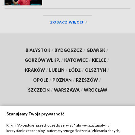
ZOBACZ WIĘCEJ
BIAŁYSTOK
/
BYDGOSZCZ
/
GDAŃSK
/
GORZÓW WLKP.
/
KATOWICE
/
KIELCE
/
KRAKÓW
/
LUBLIN
/
ŁÓDŹ
/
OLSZTYN
/
OPOLE
/
POZNAŃ
/
RZESZÓW
/
SZCZECIN
/
WARSZAWA
/
WROCŁAW
Szanujemy Twoją prywatność
Dołącz do nas:
Kliknij "Akceptuję i przechodzę do serwisu", aby wyrazić zgody na
korzystanie z technologii automatycznego śledzenia i zbierania danych,
TVP