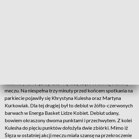
konfrontacji. Dopiero trójka Wiktorii Zasady przerwała tę
passę gospodyń. W międzyczasie parkiet opuściły Drop i
Jones. Ta pierwsza potrzebowała 17 minut, żeby do 15
punktów dołożyć osiem asyst, zaś druga w podobnym czasie
uzbierała 21 oczek, 8 zbiórek, trzy przechwyty i trzy bloki.
Trener Arkadiusz Rusin wykorzystał czwartą kwartę, żeby
oszczędzić swoje podstawowe koszykarki, a jednocześnie
dać szansę na zbudowanie odpowiedniego rytmu Ieshii Small
czy Renacie Brezinovej. To właśnie te dwie zawodniczki,
wspierane przez Karolinę Stefańczyk czy Mielnicką
nadawały ton Ślęzie przez większą część ostatniej odsłony
meczu. Na niespełna trzy minuty przed końcem spotkania na
parkiecie pojawiły się Khrystyna Kulesha oraz Martyna
Kurkowiak. Dla tej drugiej był to debiut w żółto-czerwonych
barwach w Energa Basket Lidze Kobiet. Debiut udany,
bowiem okraszony dwoma punktami i przechwytem. Z kolei
Kulesha do pięciu punktów dołożyła dwie zbiórki. Mimo iż
Ślęza w ostatniej akcji meczu miała szansę na przekroczenie