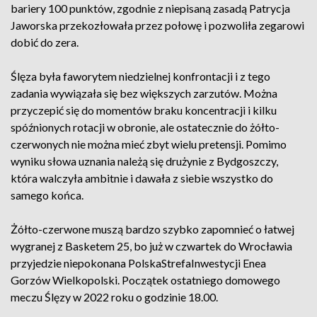
bariery 100 punktów, zgodnie z niepisaną zasadą Patrycja
Jaworska przekozłowała przez połowę i pozwoliła zegarowi
dobić do zera.
Ślęza była faworytem niedzielnej konfrontacji i z tego
zadania wywiązała się bez większych zarzutów. Można
przyczepić się do momentów braku koncentracji i kilku
spóźnionych rotacji w obronie, ale ostatecznie do żółto-
czerwonych nie można mieć zbyt wielu pretensji. Pomimo
wyniku słowa uznania należą się drużynie z Bydgoszczy,
która walczyła ambitnie i dawała z siebie wszystko do
samego końca.
Żółto-czerwone muszą bardzo szybko zapomnieć o łatwej
wygranej z Basketem 25, bo już w czwartek do Wrocławia
przyjedzie niepokonana PolskaStrefaInwestycji Enea
Gorzów Wielkopolski. Początek ostatniego domowego
meczu Ślęzy w 2022 roku o godzinie 18.00.