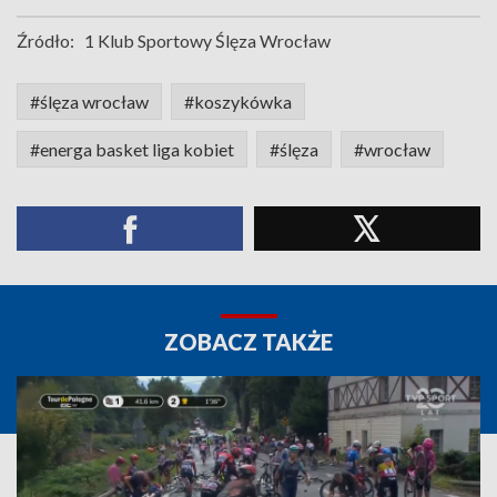
Źródło:
1 Klub Sportowy Ślęza Wrocław
#ślęza wrocław
#koszykówka
#energa basket liga kobiet
#ślęza
#wrocław
ZOBACZ TAKŻE