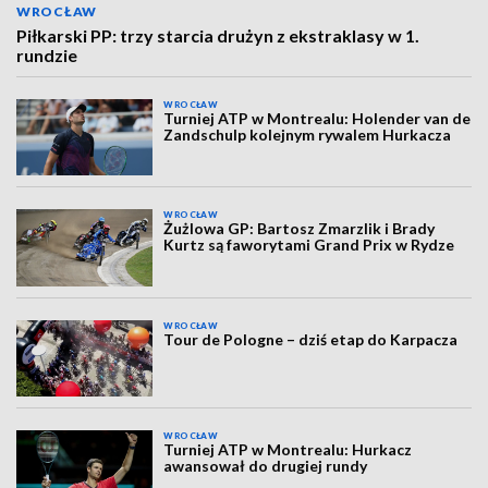
WROCŁAW
Piłkarski PP: trzy starcia drużyn z ekstraklasy w 1.
rundzie
WROCŁAW
Turniej ATP w Montrealu: Holender van de
Zandschulp kolejnym rywalem Hurkacza
WROCŁAW
Żużlowa GP: Bartosz Zmarzlik i Brady
Kurtz są faworytami Grand Prix w Rydze
WROCŁAW
Tour de Pologne – dziś etap do Karpacza
WROCŁAW
Turniej ATP w Montrealu: Hurkacz
awansował do drugiej rundy