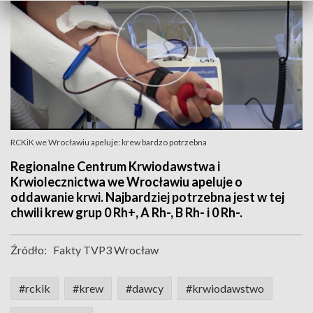
RCKiK we Wrocławiu apeluje: krew bardzo potrzebna
Regionalne Centrum Krwiodawstwa i
Krwiolecznictwa we Wrocławiu apeluje o
oddawanie krwi. Najbardziej potrzebna jest w tej
chwili krew grup 0 Rh+, A Rh-, B Rh- i 0 Rh-.
Źródło:
Fakty TVP3 Wrocław
#rckik
#krew
#dawcy
#krwiodawstwo