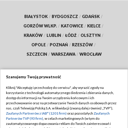
BIAŁYSTOK
/
BYDGOSZCZ
/
GDAŃSK
/
GORZÓW WLKP.
/
KATOWICE
/
KIELCE
/
KRAKÓW
/
LUBLIN
/
ŁÓDŹ
/
OLSZTYN
/
OPOLE
/
POZNAŃ
/
RZESZÓW
/
SZCZECIN
/
WARSZAWA
/
WROCŁAW
Szanujemy Twoją prywatność
Dołącz do nas:
Kliknij "Akceptuję i przechodzę do serwisu", aby wyrazić zgody na
korzystanie z technologii automatycznego śledzenia i zbierania danych,
TVP
dostęp do informacji na Twoim urządzeniu końcowym i ich
Abonament TVP
przechowywanie oraz na przetwarzanie Twoich danych osobowych przez
Regulamin TVP
nas, czyli Telewizję Polską S.A. w likwidacji (zwaną dalej również „TVP”),
Emisja w TVP
Polityka prywatności
Zaufanych Partnerów z IAB* (1201 firm)
oraz pozostałych
Zaufanych
Partnerów TVP (93 firm)
, w celach marketingowych (w tym do
Centrum informacji TVP
Moje zgody
zautomatyzowanego dopasowania reklam do Twoich zainteresowań i