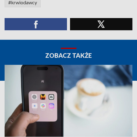
#krwiodawcy
ZOBACZ TAKŻE