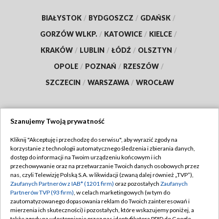
BIAŁYSTOK
/
BYDGOSZCZ
/
GDAŃSK
/
GORZÓW WLKP.
/
KATOWICE
/
KIELCE
/
KRAKÓW
/
LUBLIN
/
ŁÓDŹ
/
OLSZTYN
/
OPOLE
/
POZNAŃ
/
RZESZÓW
/
SZCZECIN
/
WARSZAWA
/
WROCŁAW
Szanujemy Twoją prywatność
Dołącz do nas:
Kliknij "Akceptuję i przechodzę do serwisu", aby wyrazić zgody na
korzystanie z technologii automatycznego śledzenia i zbierania danych,
TVP
dostęp do informacji na Twoim urządzeniu końcowym i ich
Abonament TVP
przechowywanie oraz na przetwarzanie Twoich danych osobowych przez
Regulamin TVP
nas, czyli Telewizję Polską S.A. w likwidacji (zwaną dalej również „TVP”),
Emisja w TVP
Polityka prywatności
Zaufanych Partnerów z IAB* (1201 firm)
oraz pozostałych
Zaufanych
Partnerów TVP (93 firm)
, w celach marketingowych (w tym do
Centrum informacji TVP
Moje zgody
zautomatyzowanego dopasowania reklam do Twoich zainteresowań i
mierzenia ich skuteczności) i pozostałych, które wskazujemy poniżej, a
Naziemna Telewizja Cyfrowa
Pomoc
także zgody na udostępnianie przez nas identyfikatora PPID do Google.