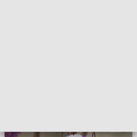
POWRÓT DO
WROCŁAW
TVP REGIONY
Świąteczne iluminacje i... kwitnące
rośliny. Zima w Ogrodzie Botanicznym
2022-12-16
Monika Drążewska; magska