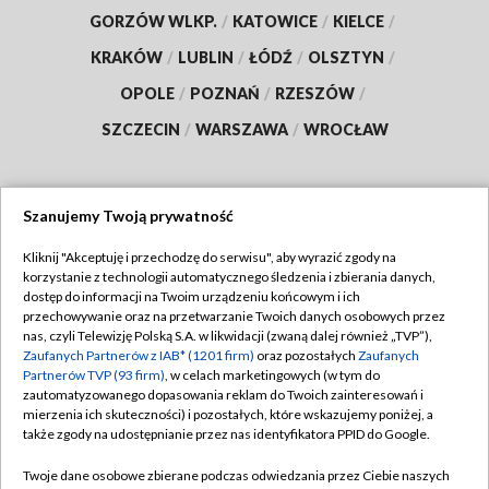
GORZÓW WLKP.
/
KATOWICE
/
KIELCE
/
KRAKÓW
/
LUBLIN
/
ŁÓDŹ
/
OLSZTYN
/
OPOLE
/
POZNAŃ
/
RZESZÓW
/
SZCZECIN
/
WARSZAWA
/
WROCŁAW
Szanujemy Twoją prywatność
Dołącz do nas:
Kliknij "Akceptuję i przechodzę do serwisu", aby wyrazić zgody na
korzystanie z technologii automatycznego śledzenia i zbierania danych,
TVP
dostęp do informacji na Twoim urządzeniu końcowym i ich
Abonament TVP
przechowywanie oraz na przetwarzanie Twoich danych osobowych przez
Regulamin TVP
nas, czyli Telewizję Polską S.A. w likwidacji (zwaną dalej również „TVP”),
Emisja w TVP
Polityka prywatności
Zaufanych Partnerów z IAB* (1201 firm)
oraz pozostałych
Zaufanych
Partnerów TVP (93 firm)
, w celach marketingowych (w tym do
Centrum informacji TVP
Moje zgody
zautomatyzowanego dopasowania reklam do Twoich zainteresowań i
mierzenia ich skuteczności) i pozostałych, które wskazujemy poniżej, a
Naziemna Telewizja Cyfrowa
Pomoc
także zgody na udostępnianie przez nas identyfikatora PPID do Google.
Sklep TVP
Biuro reklamy
Twoje dane osobowe zbierane podczas odwiedzania przez Ciebie naszych