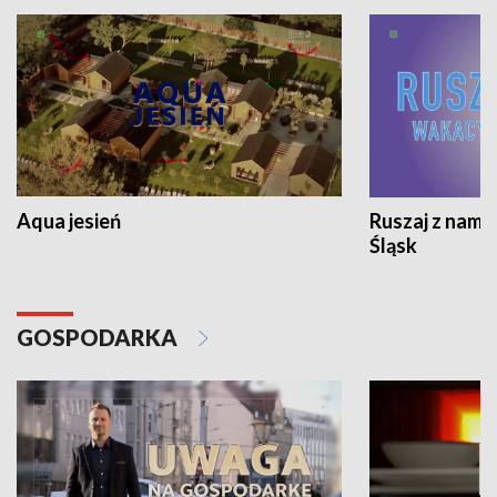
Aqua jesień
Ruszaj z nami
Śląsk
GOSPODARKA