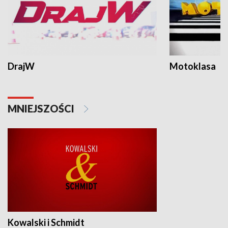
DrajW
Motoklasa
MNIEJSZOŚCI
Kowalski i Schmidt