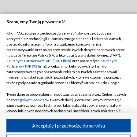
Szanujemy Twoją prywatność
Dołącz do nas:
Kliknij "Akceptuję i przechodzę do serwisu", aby wyrazić zgody na
korzystanie z technologii automatycznego śledzenia i zbierania danych,
TVP
dostęp do informacji na Twoim urządzeniu końcowym i ich
Abonament TVP
przechowywanie oraz na przetwarzanie Twoich danych osobowych przez
Regulamin TVP
nas, czyli Telewizję Polską S.A. w likwidacji (zwaną dalej również „TVP”),
Emisja w TVP
Polityka prywatności
Zaufanych Partnerów z IAB* (1201 firm)
oraz pozostałych
Zaufanych
Partnerów TVP (93 firm)
, w celach marketingowych (w tym do
Centrum informacji TVP
Moje zgody
zautomatyzowanego dopasowania reklam do Twoich zainteresowań i
mierzenia ich skuteczności) i pozostałych, które wskazujemy poniżej, a
Naziemna Telewizja Cyfrowa
Pomoc
także zgody na udostępnianie przez nas identyfikatora PPID do Google.
Sklep TVP
Biuro reklamy
Twoje dane osobowe zbierane podczas odwiedzania przez Ciebie naszych
Rada Programowa
Kontakt
poszczególnych serwisów
zwanych dalej „Portalem”, w tym informacje
zapisywane za pomocą technologii takich jak: pliki cookie, sygnalizatory
System NOS
WWW lub innych podobnych technologii umożliwiających świadczenie
dopasowanych i bezpiecznych usług, personalizację treści oraz reklam,
Informacje o nadawcy
Kanały
udostępnianie funkcji mediów społecznościowych oraz analizowanie
Akceptuję i przechodzę do serwisu
ruchu w Internecie.
Program dla prasy
©2026 Telewizja Polska S.A. w likwidacji