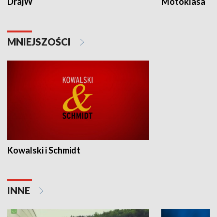
DrajW
Motoklasa
MNIEJSZOŚCI
Kowalski i Schmidt
INNE