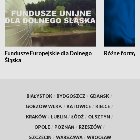
Fundusze Europejskie dla Dolnego
Różne formy t
Śląska
BIAŁYSTOK
/
BYDGOSZCZ
/
GDAŃSK
/
GORZÓW WLKP.
/
KATOWICE
/
KIELCE
/
KRAKÓW
/
LUBLIN
/
ŁÓDŹ
/
OLSZTYN
/
OPOLE
/
POZNAŃ
/
RZESZÓW
/
SZCZECIN
/
WARSZAWA
/
WROCŁAW