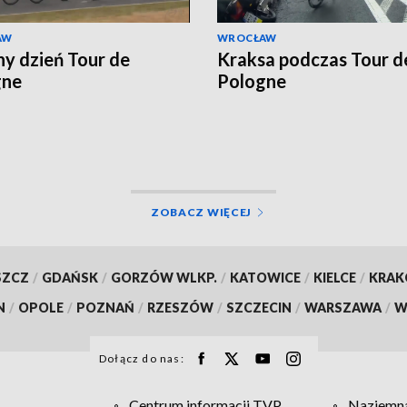
AW
WROCŁAW
ny dzień Tour de
Kraksa podczas Tour d
gne
Pologne
ZOBACZ WIĘCEJ
SZCZ
/
GDAŃSK
/
GORZÓW WLKP.
/
KATOWICE
/
KIELCE
/
KRA
N
/
OPOLE
/
POZNAŃ
/
RZESZÓW
/
SZCZECIN
/
WARSZAWA
/
W
Dołącz do nas:
Centrum informacji TVP
Naziemna