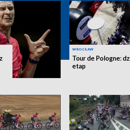
WROCŁAW
z
Tour de Pologne: dz
etap