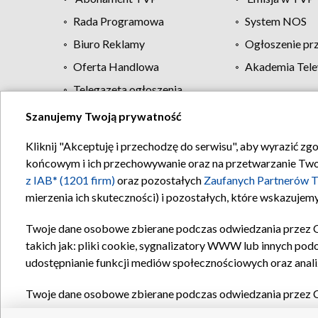
Rada Programowa
System NOS
Biuro Reklamy
Ogłoszenie pr
Oferta Handlowa
Akademia Tele
Telegazeta ogłoszenia
Szanujemy Twoją prywatność
Regulamin TVP
Kliknij "Akceptuję i przechodzę do serwisu", aby wyrazić zg
końcowym i ich przechowywanie oraz na przetwarzanie Twoich
z IAB* (1201 firm)
oraz pozostałych
Zaufanych Partnerów T
mierzenia ich skuteczności) i pozostałych, które wskazujemy
Twoje dane osobowe zbierane podczas odwiedzania przez 
takich jak: pliki cookie, sygnalizatory WWW lub innych pod
udostępnianie funkcji mediów społecznościowych oraz anali
Twoje dane osobowe zbierane podczas odwiedzania przez 
plików cookie, informacje o Twoich wyszukiwaniach w serwi