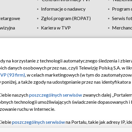
Informacje o nadawcy
Program d
zetargowe
Zgłoś program (ROPAT)
Serwis fo
wizyjna
Kariera w TVP
Merchandi
Polityka prywatności
Moje zgody
Pomoc
Biuro re
ody na korzystanie z technologii automatycznego śledzenia i zbie
 danych osobowych przez nas, czyli Telewizję Polską S.A. w likw
VP (93 firm)
, w celach marketingowych (w tym do zautomatyzow
 poniżej, a także zgody na udostępnianie przez nas identyfikator
Ciebie naszych
poszczególnych serwisów
zwanych dalej „Portalem
obnych technologii umożliwiających świadczenie dopasowanych i be
zowanie ruchu w Internecie.
Ciebie
poszczególnych serwisów
na Portalu, takie jak adresy IP, 
sach Portalu czy historia odwiedzin będą przetwarzane przez TV