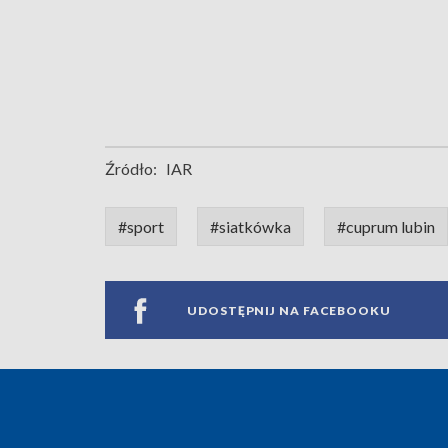
Źródło:
IAR
#sport
#siatkówka
#cuprum lubin
UDOSTĘPNIJ NA FACEBOOKU