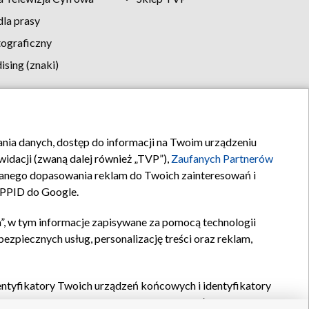
la prasy
tograficzny
sing (znaki)
klamy
Kontakt
rania danych, dostęp do informacji na Twoim urządzeniu
idacji (zwaną dalej również „TVP”),
Zaufanych Partnerów
anego dopasowania reklam do Twoich zainteresowań i
a PPID do Google.
”, w tym informacje zapisywane za pomocą technologii
zpiecznych usług, personalizację treści oraz reklam,
identyfikatory Twoich urządzeń końcowych i identyfikatory
P,
Zaufanych Partnerów z IAB
oraz pozostałych
Zaufanych