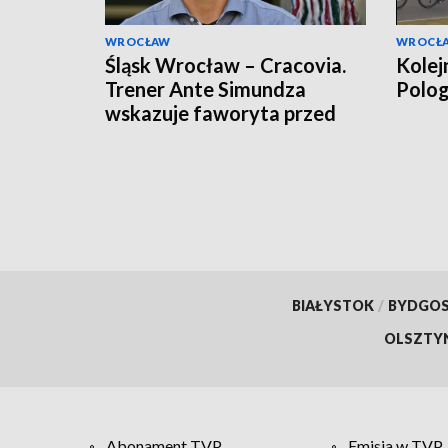
WROCŁAW
WROCŁ
Śląsk Wrocław – Cracovia.
Kolej
Trener Ante Simundza
Polo
wskazuje faworyta przed
meczem Ekstraklasy
BIAŁYSTOK
/
BYDGO
OLSZTY
Abonament TVP
Emisja w TVP