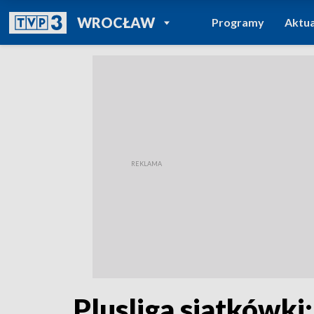
POWRÓT DO
WROCŁAW
Programy
Aktua
TVP REGIONY
Plusliga siatkówk