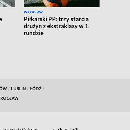
WROCŁAW
e
Piłkarski PP: trzy starcia
drużyn z ekstraklasy w 1.
rundzie
KÓW
/
LUBLIN
/
ŁÓDŹ
/
ROCŁAW
 Telewizja Cyfrowa
Sklep TVP