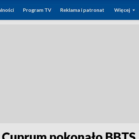
lności
Program TV
Reklama i patronat
Więcej
i: Cuprum pokonało BBTS