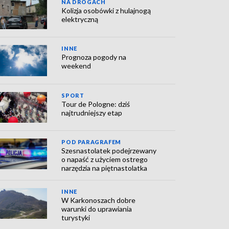
NA DROGACH
Kolizja osobówki z hulajnogą
elektryczną
INNE
Prognoza pogody na
weekend
SPORT
Tour de Pologne: dziś
najtrudniejszy etap
POD PARAGRAFEM
Szesnastolatek podejrzewany
o napaść z użyciem ostrego
narzędzia na piętnastolatka
INNE
W Karkonoszach dobre
warunki do uprawiania
turystyki