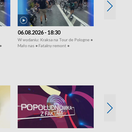
06.08.2026 - 18:30
05.08.2026 - 
W wydaniu: Kraksa na Tour de Pologne ●
W wydaniu: Dlacz
●
Mało nas ● Fatalny remont ●
do rzeki ● Lato 
 grypa
Sterroryzowane osiedle ● Kosztowna
● Senior za kółki
ko ●
ptasia grypa ● Pociągiem na lotnisko ●
cierpiwych ● Mro
Nowa Ruska ● Refektarz do remontu ●
Koniec upałów