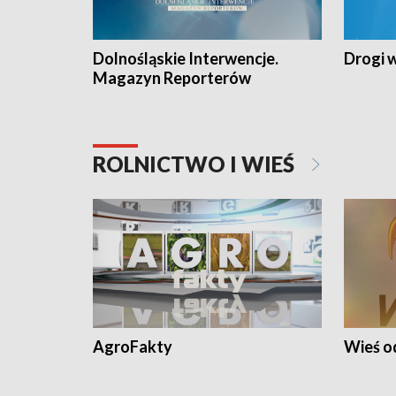
Dolnośląskie Interwencje.
Drogi 
Magazyn Reporterów
ROLNICTWO I WIEŚ
AgroFakty
Wieś 