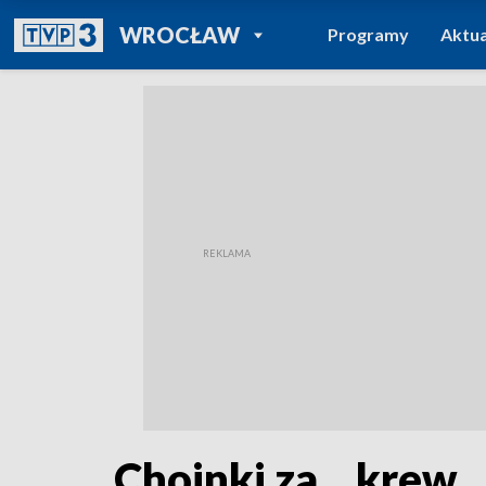
POWRÓT DO
WROCŁAW
Programy
Aktua
TVP REGIONY
Choinki za... krew