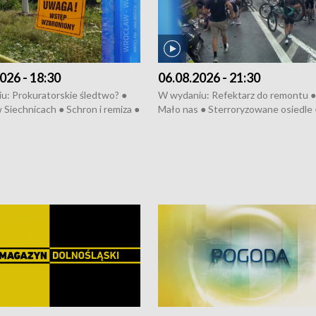
026 - 18:30
06.08.2026 - 21:30
u: Prokuratorskie śledtwo? ●
W wydaniu: Refektarz do remontu ●
 Siechnicach ● Schron i remiza ●
Mało nas ● Sterroryzowane osiedle 
Morawiecki we Wrocławiu ● 81.
Fatalny remont ● Kosztowna ptasia
iędzynarodowego Festiwalu
● Nowa Ruska ● Pociągiem na lotnis
skiego ● Na pomoc Hiszpanom
Koniec upałów ● Kraksa na Tour de
wa po powodzi ● Filmowy
Pologne
z