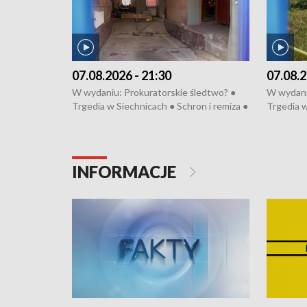
07.08.2026 - 21:30
07.08.2
W wydaniu: Prokuratorskie śledtwo? ●
W wydani
Trgedia w Siechnicach ● Schron i remiza ●
Trgedia w
Mateusz Morawiecki we Wrocławiu ● 81.
Mateusz 
edycja Międzynarodowego Festiwalu
edycja M
Chopinowskiego ● Na pomoc Hiszpanom
Chopinow
● Odbudowa po powodzi ● Filmowy
● Odbudo
INFORMACJE
Lubomierz
Lubomier