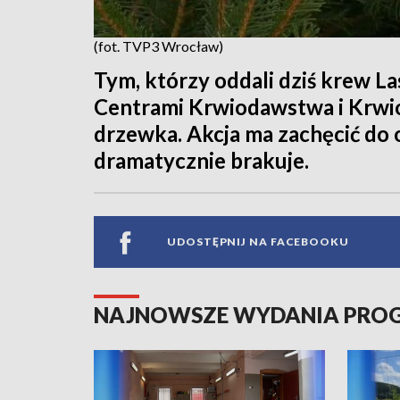
(fot. TVP3 Wrocław)
Tym, którzy oddali dziś krew 
Centrami Krwiodawstwa i Krwi
drzewka. Akcja ma zachęcić do o
dramatycznie brakuje.
UDOSTĘPNIJ NA FACEBOOKU
NAJNOWSZE WYDANIA PR