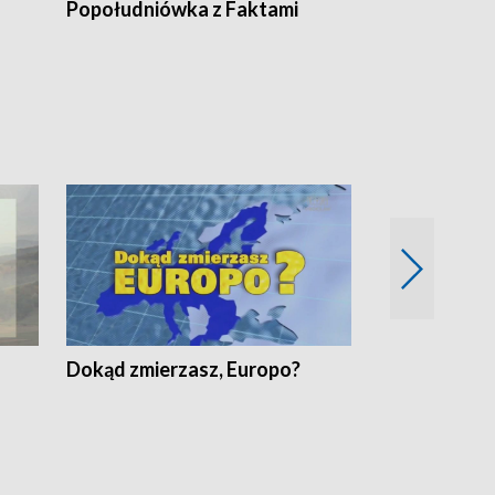
Popołudniówka z Faktami
Z Unią na Ty
Dokąd zmierzasz, Europo?
Fakty Komen