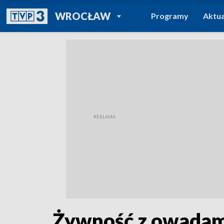
POWRÓT DO
WROCŁAW
Programy
Aktua
TVP REGIONY
Żywność z owadami