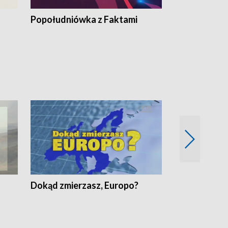
Popołudniówka z Faktami
Z Unią na Ty
Dokąd zmierzasz, Europo?
Fakty Komen