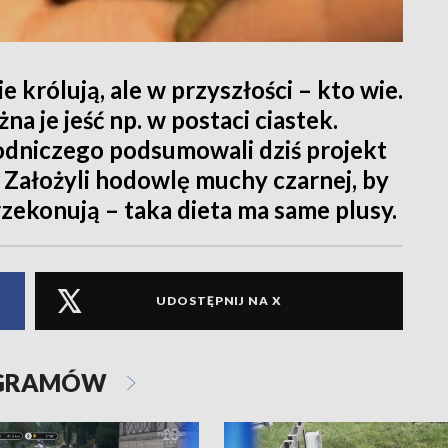
 królują, ale w przyszłości – kto wie.
a je jeść np. w postaci ciastek.
odniczego podsumowali dziś projekt
Założyli hodowlę muchy czarnej, by
zekonują – taka dieta ma same plusy.
UDOSTĘPNIJ NA X
OGRAMÓW