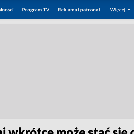
lności
Program TV
Reklama i patronat
Więcej
 wkrótce może stać się 