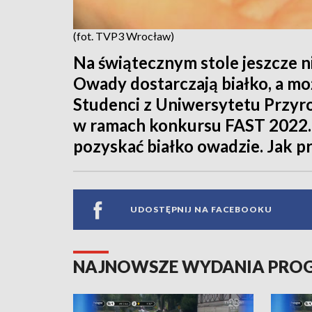
(fot. TVP3 Wrocław)
Na świątecznym stole jeszcze nie
Owady dostarczają białko, a możn
Studenci z Uniwersytetu Przyr
w ramach konkursu FAST 2022. 
pozyskać białko owadzie. Jak pr
UDOSTĘPNIJ NA FACEBOOKU
NAJNOWSZE WYDANIA PR