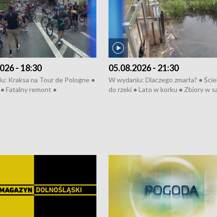
026 - 18:30
05.08.2026 - 21:30
u: Kraksa na Tour de Pologne ●
W wydaniu: Dlaczego zmarła? ● Ściek
● Fatalny remont ●
do rzeki ● Lato w korku ● Zbiory w 
zowane osiedle ● Kosztowna
● Senior za kółkiem ● Złoto dla...
ypa ● Pociągiem na lotnisko ●
cierpiwych ● Mrożonki dla zwierząt
ka ● Refektarz do remontu ●
pałów