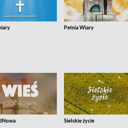
wiary
Pełnia Wiary
odNowa
Sielskie życie