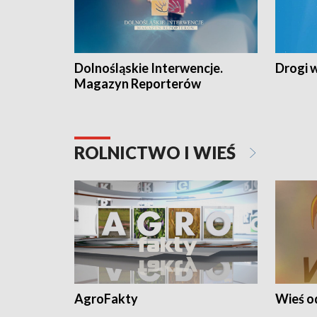
Dolnośląskie Interwencje.
Drogi 
Magazyn Reporterów
ROLNICTWO I WIEŚ
AgroFakty
Wieś 