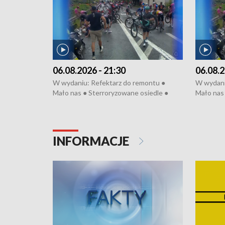
06.08.2026 - 21:30
06.08.2
W wydaniu: Refektarz do remontu ●
W wydani
Mało nas ● Sterroryzowane osiedle ●
Mało nas 
Fatalny remont ● Kosztowna ptasia grypa
Sterrory
● Nowa Ruska ● Pociągiem na lotnisko ●
ptasia gr
Koniec upałów ● Kraksa na Tour de
Nowa Rus
Pologne
Koniec u
INFORMACJE