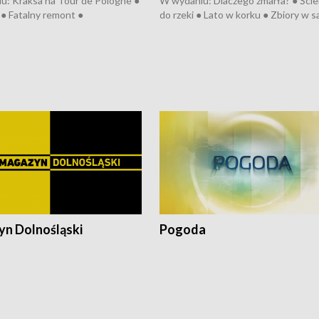
u: Kraksa na Tour de Pologne ●
W wydaniu: Dlaczego zmarła? ● Ściek
● Fatalny remont ●
do rzeki ● Lato w korku ● Zbiory w 
zowane osiedle ● Kosztowna
● Senior za kółkiem ● Złoto dla...
ypa ● Pociągiem na lotnisko ●
cierpiwych ● Mrożonki dla zwierząt
ka ● Refektarz do remontu ●
pałów
n Dolnośląski
Pogoda