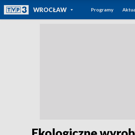
POWRÓT DO
WROCŁAW
Programy
Aktua
TVP REGIONY
Ekologiczne wyroby