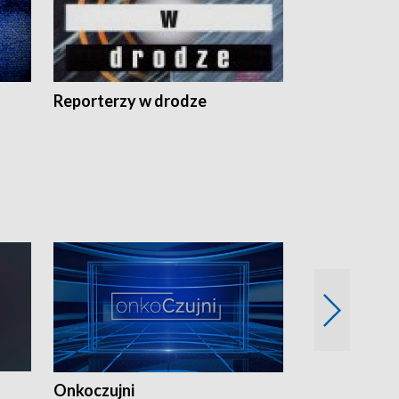
Reporterzy w drodze
Onkoczujni
Recepta na 