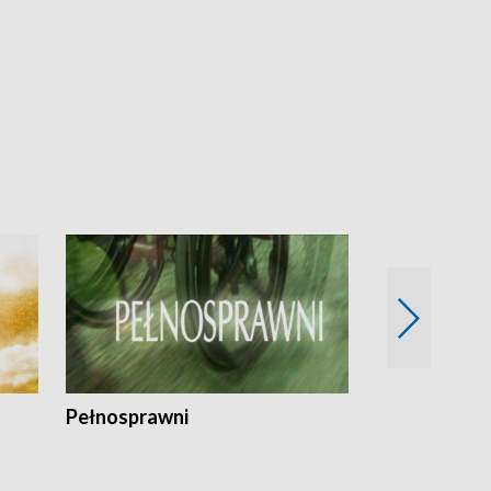
Pełnosprawni
Bezpieczny 