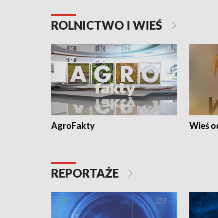
ROLNICTWO I WIEŚ
AgroFakty
Wieś 
REPORTAŻE