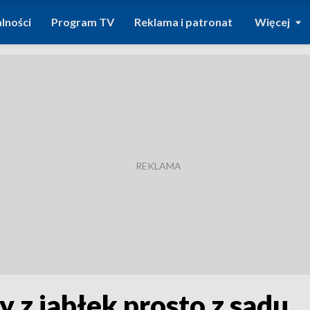
lności
Program TV
Reklama i patronat
Więcej
 z jabłek prosto z sadu