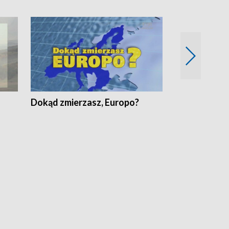
Dokąd zmierzasz, Europo?
Fakty Komen