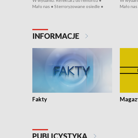
W wydaniu: Refektarz do remontu ●
W wydani
Mało nas ● Sterroryzowane osiedle ●
Mało nas 
Fatalny remont ● Kosztowna ptasia grypa
Sterrory
● Nowa Ruska ● Pociągiem na lotnisko ●
ptasia gr
Koniec upałów ● Kraksa na Tour de
Nowa Rus
Pologne
Koniec u
INFORMACJE
Fakty
Magazy
PUBLICYSTYKA