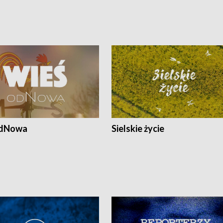
odNowa
Sielskie życie